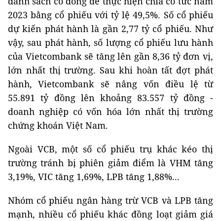
danh sách cổ đông để thực hiện chia cổ tức năm
2023 bằng cổ phiếu với tỷ lệ 49,5%. Số cổ phiếu
dự kiến phát hành là gần 2,77 tỷ cổ phiếu. Như
vậy, sau phát hành, số lượng cổ phiếu lưu hành
của Vietcombank sẽ tăng lên gần 8,36 tỷ đơn vị,
lớn nhất thị trường. Sau khi hoàn tất đợt phát
hành, Vietcombank sẽ nâng vốn điều lệ từ
55.891 tỷ đồng lên khoảng 83.557 tỷ đồng -
doanh nghiệp có vốn hóa lớn nhất thị trường
chứng khoán Việt Nam.
Ngoài VCB, một số cổ phiếu trụ khác kéo thị
trường tránh bị phiên giảm điểm là VHM tăng
3,19%, VIC tăng 1,69%, LPB tăng 1,88%...
Nhóm cổ phiếu ngân hàng trừ VCB và LPB tăng
mạnh, nhiều cổ phiếu khác đồng loạt giảm giá