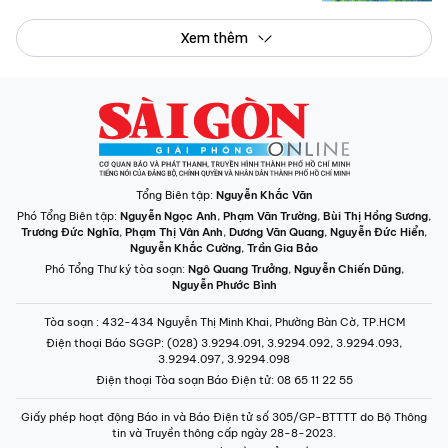
Xem thêm
Tổng Biên tập:
Nguyễn Khắc Văn
Phó Tổng Biên tập:
Nguyễn Ngọc Anh
,
Phạm Văn Trường
,
Bùi Thị Hồng Sương
,
Trương Đức Nghĩa
,
Phạm Thị Vân Anh
,
Dương Văn Quang
,
Nguyễn Đức Hiển
,
Nguyễn Khắc Cường
,
Trần Gia Bảo
Phó Tổng Thư ký tòa soạn:
Ngô Quang Trưởng
,
Nguyễn Chiến Dũng
,
Nguyễn Phước Bình
Tòa soạn
: 432-434 Nguyễn Thị Minh Khai, Phường Bàn Cờ, TP.HCM
Điện thoại Báo SGGP
: (028) 3.9294.091, 3.9294.092, 3.9294.093,
3.9294.097, 3.9294.098
Điện thoại Tòa soạn Báo Điện tử
: 08 65 11 22 55
Giấy phép hoạt động Báo in và Báo Điện tử số 305/GP-BTTTT do Bộ Thông
tin và Truyền thông cấp ngày 28-8-2023.