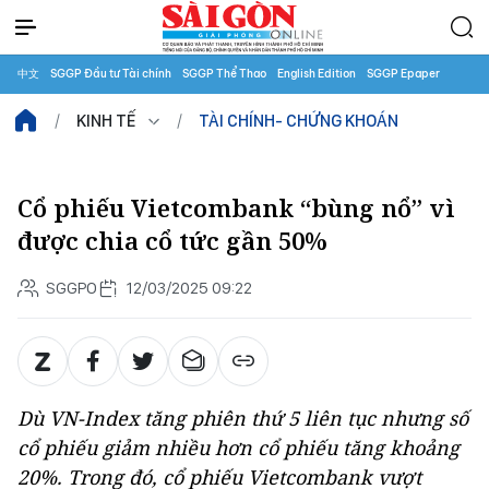
中文
SGGP Đầu tư Tài chính
SGGP Thể Thao
English Edition
SGGP Epaper
KINH TẾ
TÀI CHÍNH- CHỨNG KHOÁN
Cổ phiếu Vietcombank “bùng nổ” vì
được chia cổ tức gần 50%
SGGPO
12/03/2025 09:22
Dù VN-Index tăng phiên thứ 5 liên tục nhưng số
cổ phiếu giảm nhiều hơn cổ phiếu tăng khoảng
20%. Trong đó, cổ phiếu Vietcombank vượt