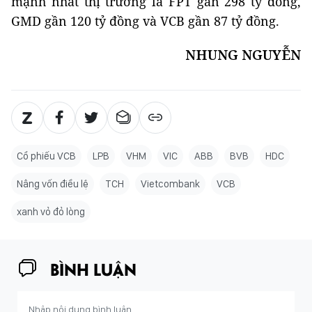
mạnh nhất thị trường là FPT gần 298 tỷ đồng,
GMD gần 120 tỷ đồng và VCB gần 87 tỷ đồng.
NHUNG NGUYỄN
Cổ phiếu VCB
LPB
VHM
VIC
ABB
BVB
HDC
Nâng vốn điều lệ
TCH
Vietcombank
VCB
xanh vỏ đỏ lòng
BÌNH LUẬN