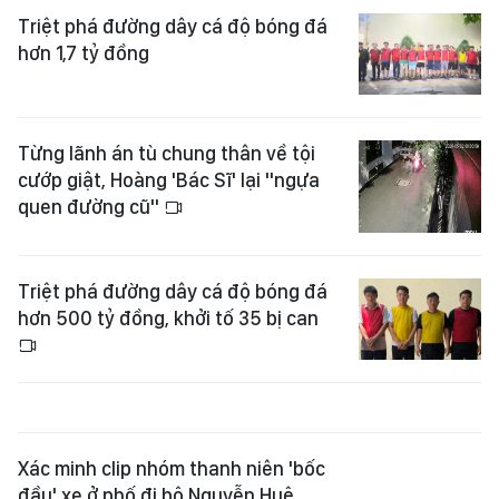
Triệt phá đường dây cá độ bóng đá
hơn 1,7 tỷ đồng
Từng lãnh án tù chung thân về tội
cướp giật, Hoàng 'Bác Sĩ' lại "ngựa
quen đường cũ"
Triệt phá đường dây cá độ bóng đá
hơn 500 tỷ đồng, khởi tố 35 bị can
Xác minh clip nhóm thanh niên 'bốc
đầu' xe ở phố đi bộ Nguyễn Huệ