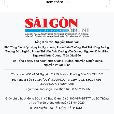
Tổng Biên tập:
Nguyễn Khắc Văn
Phó Tổng Biên tập:
Nguyễn Ngọc Anh
,
Phạm Văn Trường
,
Bùi Thị Hồng Sương
,
Trương Đức Nghĩa
,
Phạm Thị Vân Anh
,
Dương Văn Quang
,
Nguyễn Đức Hiển
,
Nguyễn Khắc Cường
,
Trần Gia Bảo
Phó Tổng Thư ký tòa soạn:
Ngô Quang Trưởng
,
Nguyễn Chiến Dũng
,
Nguyễn Phước Bình
Tòa soạn
: 432-434 Nguyễn Thị Minh Khai, Phường Bàn Cờ, TP.HCM
Điện thoại Báo SGGP
: (028) 3.9294.091, 3.9294.092, 3.9294.093,
3.9294.097, 3.9294.098
Điện thoại Tòa soạn Báo Điện tử
: 08 65 11 22 55
Giấy phép hoạt động Báo in và Báo Điện tử số 305/GP-BTTTT do Bộ Thông
tin và Truyền thông cấp ngày 28-8-2023.
© Bản quyền Báo SÀI GÒN GIẢI PHÓNG.