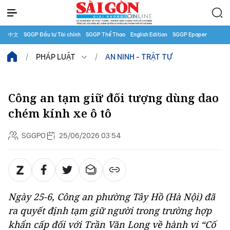
中文
SGGP Đầu tư Tài chính
SGGP Thể Thao
English Edition
SGGP Epaper
PHÁP LUẬT
AN NINH - TRẬT TỰ
Công an tạm giữ đối tượng dùng dao
chém kính xe ô tô
SGGPO
25/06/2026 03:54
Ngày 25-6, Công an phường Tây Hồ (Hà Nội) đã
ra quyết định tạm giữ người trong trường hợp
khẩn cấp đối với Trần Văn Long về hành vi “Cố