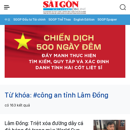
中文
SGGP Đầu tư Tài chính
SGGP Thể Thao
English Edition
SGGP Epaper
Từ khóa:
#công an tỉnh Lâm Đồng
có
163
kết quả
Lâm Đồng: Triệt xóa đường dây cá