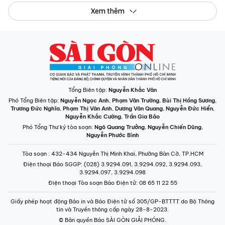
Xem thêm
Tổng Biên tập:
Nguyễn Khắc Văn
Phó Tổng Biên tập:
Nguyễn Ngọc Anh
,
Phạm Văn Trường
,
Bùi Thị Hồng Sương
,
Trương Đức Nghĩa
,
Phạm Thị Vân Anh
,
Dương Văn Quang
,
Nguyễn Đức Hiển
,
Nguyễn Khắc Cường
,
Trần Gia Bảo
Phó Tổng Thư ký tòa soạn:
Ngô Quang Trưởng
,
Nguyễn Chiến Dũng
,
Nguyễn Phước Bình
Tòa soạn
: 432-434 Nguyễn Thị Minh Khai, Phường Bàn Cờ, TP.HCM
Điện thoại Báo SGGP
: (028) 3.9294.091, 3.9294.092, 3.9294.093,
3.9294.097, 3.9294.098
Điện thoại Tòa soạn Báo Điện tử
: 08 65 11 22 55
Giấy phép hoạt động Báo in và Báo Điện tử số 305/GP-BTTTT do Bộ Thông
tin và Truyền thông cấp ngày 28-8-2023.
© Bản quyền Báo SÀI GÒN GIẢI PHÓNG.