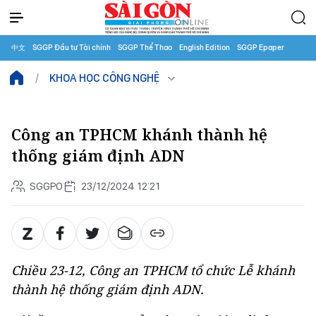
中文
SGGP Đầu tư Tài chính
SGGP Thể Thao
English Edition
SGGP Epaper
KHOA HỌC CÔNG NGHỆ
Công an TPHCM khánh thành hệ
thống giám định ADN
SGGPO
23/12/2024 12:21
Chiều 23-12, Công an TPHCM tổ chức Lễ khánh
thành hệ thống giám định ADN.