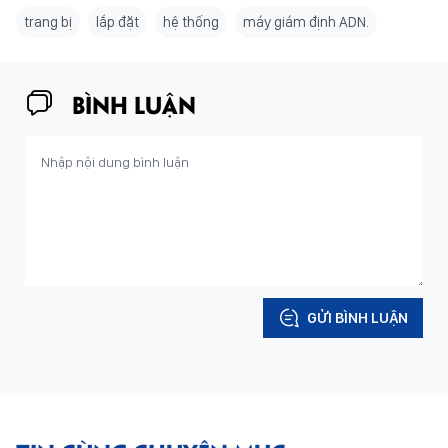
trang bị
lắp đặt
hệ thống
máy giám định ADN.
BÌNH LUẬN
GỬI BÌNH LUẬN