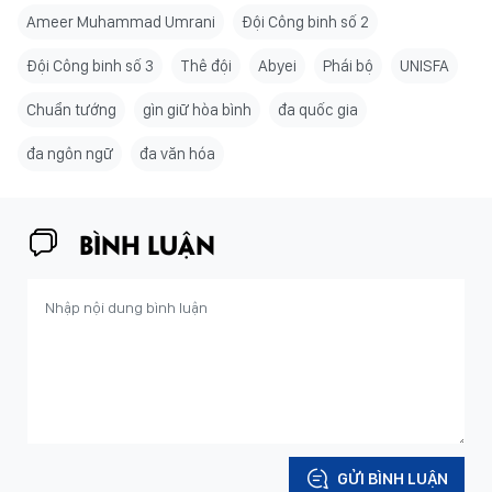
Ameer Muhammad Umrani
Đội Công binh số 2
Đội Công binh số 3
Thê đội
Abyei
Phái bộ
UNISFA
Chuẩn tướng
gìn giữ hòa bình
đa quốc gia
đa ngôn ngữ
đa văn hóa
BÌNH LUẬN
GỬI BÌNH LUẬN