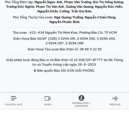
Phó Tổng Biên tập:
Nguyễn Ngọc Anh
,
Phạm Văn Trường
,
Bùi Thị Hồng Sương
,
Trương Đức Nghĩa
,
Phạm Thị Vân Anh
,
Dương Văn Quang
,
Nguyễn Đức Hiển
,
Nguyễn Khắc Cường
,
Trần Gia Bảo
Phó Tổng Thư ký tòa soạn:
Ngô Quang Trưởng
,
Nguyễn Chiến Dũng
,
Nguyễn Phước Bình
Tòa soạn
: 432-434 Nguyễn Thị Minh Khai, Phường Bàn Cờ, TP.HCM
Điện thoại Báo SGGP
: (028) 3.9294.091, 3.9294.092, 3.9294.093,
3.9294.097, 3.9294.098
Điện thoại Tòa soạn Báo Điện tử
: 08 65 11 22 55
Giấy phép hoạt động Báo in và Báo Điện tử số 305/GP-BTTTT do Bộ Thông
tin và Truyền thông cấp ngày 28-8-2023.
© Bản quyền Báo SÀI GÒN GIẢI PHÓNG.
INFOGRAPHIC /
CHUYÊN MỤC
VIDEO
PODCAST
LONGFORM