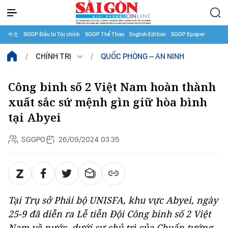
中文
SGGP Đầu tư Tài chính
SGGP Thể Thao
English Edition
SGGP Epaper
CHÍNH TRỊ
QUỐC PHÒNG – AN NINH
Công binh số 2 Việt Nam hoàn thành
xuất sắc sứ mệnh gìn giữ hòa bình
tại Abyei
SGGPO
26/09/2024 03:35
Tại Trụ sở Phái bộ UNISFA, khu vực Abyei, ngày
25-9 đã diễn ra Lễ tiễn Đội Công binh số 2 Việt
Nam về nước, dưới sự chủ trì của Chuẩn tướng