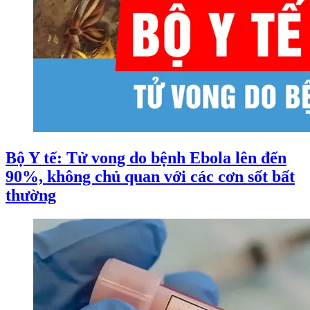
Bộ Y tế: Tử vong do bệnh Ebola lên đến
90%, không chủ quan với các cơn sốt bất
thường