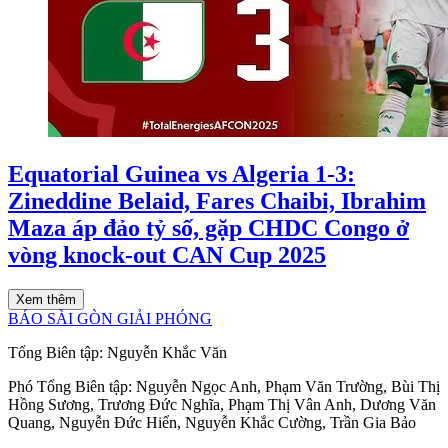
Equatorial Guinea vs Algeria 1-3:
Zineddine Belaid, Fares Chaibi, Ibrahim
Maza áp đảo tỷ số, gặp CHDC Congo ở
vòng knock-out CAN Cup 2025
Xem thêm
BÁO SÀI GÒN GIẢI PHÓNG
Tổng Biên tập:
Nguyễn Khắc Văn
Phó Tổng Biên tập:
Nguyễn Ngọc Anh
,
Phạm Văn Trường
,
Bùi Thị
Hồng Sương
,
Trương Đức Nghĩa
,
Phạm Thị Vân Anh
,
Dương Văn
Quang
,
Nguyễn Đức Hiển
,
Nguyễn Khắc Cường
,
Trần Gia Bảo