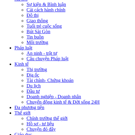
Sự kiện & Bình luận
Cải cách hành chính
Đô thị
Giao thông
Tuổi trẻ cuộc sống
Bút Sài Gòn
Tin buồn
Môi trường
Pháp luật
An ninh - trật tự
Câu chuyện Pháp luật
Kinh tế
Thị trường
Địa ốc
Tài chính- Chứng khoán
Du lịch
Đầu tư
Doanh nghiệp - Doanh nhân
Chuyển động kinh tế & Đời sống 24H
Đa phương tiện
Thế giới
Chính trường thế giới
Hồ sơ - tư liệu
Chuyện đó đây
Giáo dục