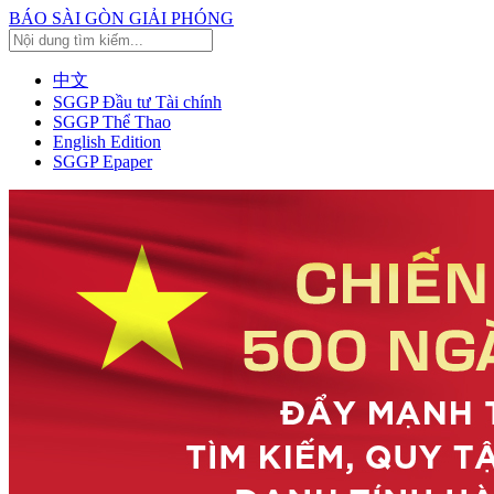
BÁO SÀI GÒN GIẢI PHÓNG
中文
SGGP Đầu tư Tài chính
SGGP Thể Thao
English Edition
SGGP Epaper