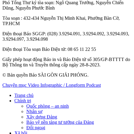
Phó Tổng Thư ký tòa soạn:
Ngô Quang Trưởng
,
Nguyễn Chiến
Dũng
,
Nguyễn Phước Bình
Tòa soạn
: 432-434 Nguyễn Thị Minh Khai, Phường Bàn Cờ,
TP.HCM
Điện thoại Báo SGGP
: (028) 3.9294.091, 3.9294.092, 3.9294.093,
3.9294.097, 3.9294.098
Điện thoại Tòa soạn Báo Điện tử
: 08 65 11 22 55
Giấy phép hoạt động Báo in và Báo Điện tử số 305/GP-BTTTT do
Bộ Thông tin và Truyền thông cấp ngày 28-8-2023.
© Bản quyền Báo SÀI GÒN GIẢI PHÓNG.
Chuyên mục
Video
Infographic / Longform
Podcast
Trang chủ
Chính trị
Quốc phòng – an ninh
Nhân sự
Xây dựng Đảng
Bảo vệ nền tảng tư tưởng của Đảng
Đối ngoại
Xã hội