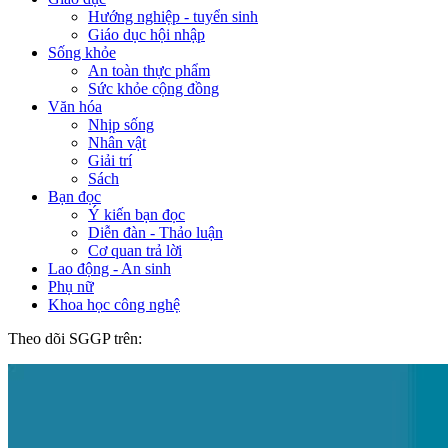
Hướng nghiệp - tuyển sinh
Giáo dục hội nhập
Sống khỏe
An toàn thực phẩm
Sức khỏe cộng đồng
Văn hóa
Nhịp sống
Nhân vật
Giải trí
Sách
Bạn đọc
Ý kiến bạn đọc
Diễn đàn - Thảo luận
Cơ quan trả lời
Lao động - An sinh
Phụ nữ
Khoa học công nghệ
Theo dõi SGGP trên: