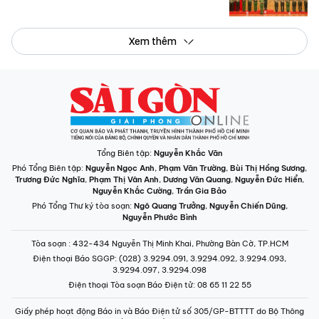
Xem thêm
Tổng Biên tập:
Nguyễn Khắc Văn
Phó Tổng Biên tập:
Nguyễn Ngọc Anh
,
Phạm Văn Trường
,
Bùi Thị Hồng Sương
,
Trương Đức Nghĩa
,
Phạm Thị Vân Anh
,
Dương Văn Quang
,
Nguyễn Đức Hiển
,
Nguyễn Khắc Cường
,
Trần Gia Bảo
Phó Tổng Thư ký tòa soạn:
Ngô Quang Trưởng
,
Nguyễn Chiến Dũng
,
Nguyễn Phước Bình
Tòa soạn
: 432-434 Nguyễn Thị Minh Khai, Phường Bàn Cờ, TP.HCM
Điện thoại Báo SGGP
: (028) 3.9294.091, 3.9294.092, 3.9294.093,
3.9294.097, 3.9294.098
Điện thoại Tòa soạn Báo Điện tử
: 08 65 11 22 55
Giấy phép hoạt động Báo in và Báo Điện tử số 305/GP-BTTTT do Bộ Thông