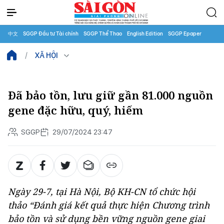
中文
SGGP Đầu tư Tài chính
SGGP Thể Thao
English Edition
SGGP Epaper
XÃ HỘI
Đã bảo tồn, lưu giữ gần 81.000 nguồn
gene đặc hữu, quý, hiếm
SGGP
29/07/2024 23:47
Ngày 29-7, tại Hà Nội, Bộ KH-CN tổ chức hội
thảo “Đánh giá kết quả thực hiện Chương trình
bảo tồn và sử dụng bền vững nguồn gene giai