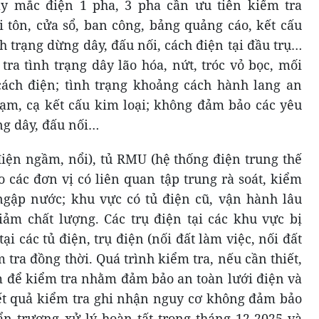
y mắc điện 1 pha, 3 pha cần ưu tiên kiểm tra
tôn, cửa sổ, ban công, bảng quảng cáo, kết cấu
h trạng dừng dây, đấu nối, cách điện tại đầu trụ…
tra tình trạng dây lão hóa, nứt, tróc vỏ bọc, mối
cách điện; tình trạng khoảng cách hành lang an
hạm, cạ kết cấu kim loại; không đảm bảo các yêu
ng dây, đấu nối…
 điện ngầm, nổi), tủ RMU (hệ thống điện trung thế
 các đơn vị có liên quan tập trung rà soát, kiểm
 ngập nước; khu vực có tủ điện cũ, vận hành lâu
ảm chất lượng. Các trụ điện tại các khu vực bị
ại các tủ điện, trụ điện (nối đất làm việc, nối đất
tra đồng thời. Quá trình kiểm tra, nếu cần thiết,
ạm để kiểm tra nhằm đảm bảo an toàn lưới điện và
kết quả kiểm tra ghi nhận nguy cơ không đảm bảo
ẩn trương xử lý hoàn tất trong tháng 12-2025 và