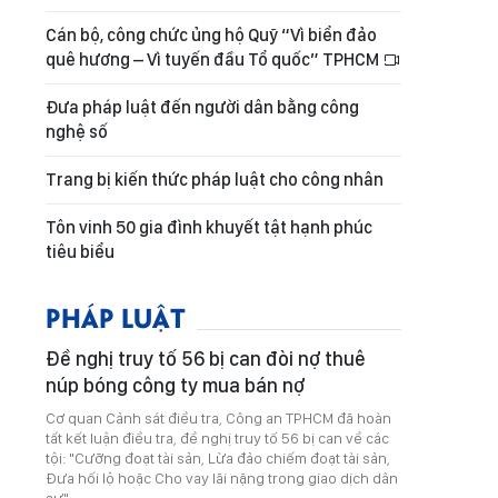
Cán bộ, công chức ủng hộ Quỹ “Vì biển đảo
quê hương – Vì tuyến đầu Tổ quốc” TPHCM
Đưa pháp luật đến người dân bằng công
nghệ số
Trang bị kiến thức pháp luật cho công nhân
Tôn vinh 50 gia đình khuyết tật hạnh phúc
tiêu biểu
PHÁP LUẬT
Đề nghị truy tố 56 bị can đòi nợ thuê
núp bóng công ty mua bán nợ
Cơ quan Cảnh sát điều tra, Công an TPHCM đã hoàn
tất kết luận điều tra, đề nghị truy tố 56 bị can về các
tội: "Cưỡng đoạt tài sản, Lừa đảo chiếm đoạt tài sản,
Đưa hối lộ hoặc Cho vay lãi nặng trong giao dịch dân