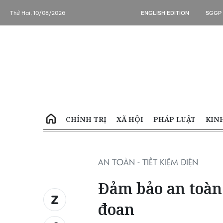
Thứ Hai, 10/08/2026
ENGLISH EDITION
SGGP
CHÍNH TRỊ
XÃ HỘI
PHÁP LUẬT
KIN
AN TOÀN - TIẾT KIỆM ĐIỆN
Đảm bảo an toàn 
đoan