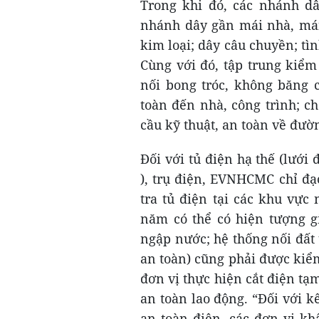
Trong khi đó, các nhánh dâ
nhánh dây gần mái nhà, mái 
kim loại; dây câu chuyền; tìn
Cùng với đó, tập trung kiểm 
nối bong tróc, không băng 
toàn đến nhà, công trình; c
cầu kỹ thuật, an toàn về đườ
Đối với tủ điện hạ thế (lưới
), trụ điện, EVNHCMC chỉ đạo
tra tủ điện tại các khu vực
năm có thể có hiện tượng gi
ngập nước; hệ thống nối đất t
an toàn) cũng phải được kiểm 
đơn vị thực hiện cắt điện t
an toàn lao động. “Đối với 
an toàn điện, các đơn vị kh