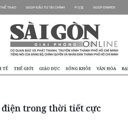
 THỂ THAO
SGGP ĐẦU TƯ TÀI CHÍNH
中文版
SGGP EPAPER
H TẾ
THẾ GIỚI
GIÁO DỤC
SỐNG KHỎE
VĂN HÓA
BẠ
điện trong thời tiết cực