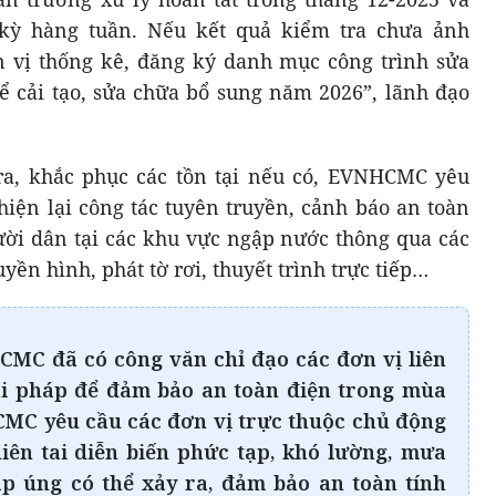
 kỳ hàng tuần. Nếu kết quả kiểm tra chưa ảnh
n vị thống kê, đăng ký danh mục công trình sửa
ể cải tạo, sửa chữa bổ sung năm 2026”, lãnh đạo
ra, khắc phục các tồn tại nếu có, EVNHCMC yêu
 hiện lại công tác tuyên truyền, cảnh báo an toàn
ười dân tại các khu vực ngập nước thông qua các
yền hình, phát tờ rơi, thuyết trình trực tiếp…
CMC đã có công văn chỉ đạo các đơn vị liên
ải pháp để đảm bảo an toàn điện trong mùa
MC yêu cầu các đơn vị trực thuộc chủ động
hiên tai diễn biến phức tạp, khó lường, mưa
gập úng có thể xảy ra, đảm bảo an toàn tính