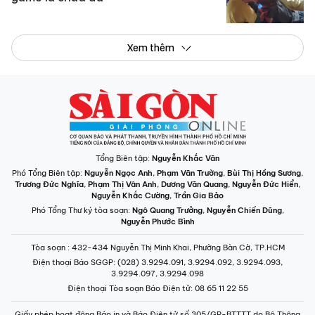
Xem thêm
Tổng Biên tập:
Nguyễn Khắc Văn
Phó Tổng Biên tập:
Nguyễn Ngọc Anh
,
Phạm Văn Trường
,
Bùi Thị Hồng Sương
,
Trương Đức Nghĩa
,
Phạm Thị Vân Anh
,
Dương Văn Quang
,
Nguyễn Đức Hiển
,
Nguyễn Khắc Cường
,
Trần Gia Bảo
Phó Tổng Thư ký tòa soạn:
Ngô Quang Trưởng
,
Nguyễn Chiến Dũng
,
Nguyễn Phước Bình
Tòa soạn
: 432-434 Nguyễn Thị Minh Khai, Phường Bàn Cờ, TP.HCM
Điện thoại Báo SGGP
: (028) 3.9294.091, 3.9294.092, 3.9294.093,
3.9294.097, 3.9294.098
Điện thoại Tòa soạn Báo Điện tử
: 08 65 11 22 55
Giấy phép hoạt động Báo in và Báo Điện tử số 305/GP-BTTTT do Bộ Thông