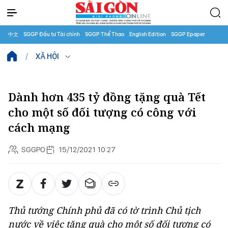
中文
SGGP Đầu tư Tài chính
SGGP Thể Thao
English Edition
SGGP Epaper
XÃ HỘI
Dành hơn 435 tỷ đồng tặng quà Tết
cho một số đối tượng có công với
cách mạng
SGGPO
15/12/2021 10:27
Thủ tướng Chính phủ đã có tờ trình Chủ tịch
nước về việc tặng quà cho một số đối tượng có