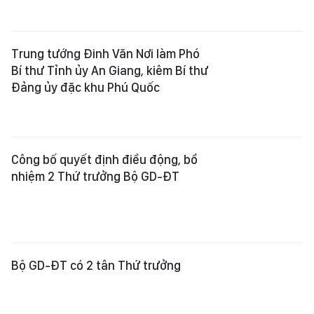
Ông Lê Huy Toàn tái đắc cử Chủ tịch
Hội Nhà báo tỉnh Lâm Đồng
Xem thêm
Tổng Biên tập:
Nguyễn Khắc Văn
Phó Tổng Biên tập:
Nguyễn Ngọc Anh
,
Phạm Văn Trường
,
Bùi Thị Hồng Sương
,
Trương Đức Nghĩa
,
Phạm Thị Vân Anh
,
Dương Văn Quang
,
Nguyễn Đức Hiển
,
Nguyễn Khắc Cường
,
Trần Gia Bảo
Phó Tổng Thư ký tòa soạn:
Ngô Quang Trưởng
,
Nguyễn Chiến Dũng
,
Nguyễn Phước Bình
Tòa soạn
: 432-434 Nguyễn Thị Minh Khai, Phường Bàn Cờ, TP.HCM
Điện thoại Báo SGGP
: (028) 3.9294.091, 3.9294.092, 3.9294.093,
3.9294.097, 3.9294.098
Điện thoại Tòa soạn Báo Điện tử
: 08 65 11 22 55