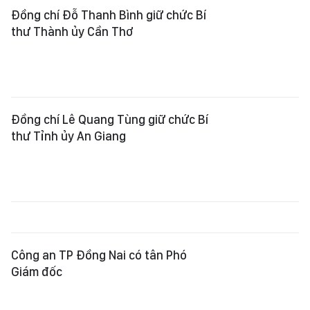
Công an TP Đồng Nai có tân Phó
Giám đốc
Đà Nẵng điều động, bổ nhiệm nhiều
cán bộ chủ chốt
Thủ tướng trao quyết định giao
Quyền Bộ trưởng Bộ Nội vụ và bổ
nhiệm Thứ trưởng Thường trực Bộ
Dân tộc và Tôn giáo
Ban Thường vụ Thành ủy TPHCM