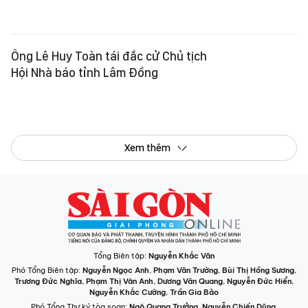
Giấy phép hoạt động Báo in và Báo Điện tử số 305/GP-BTTTT do Bộ Thông
tin và Truyền thông cấp ngày 28-8-2023.
© Bản quyền Báo SÀI GÒN GIẢI PHÓNG.
INFOGRAPHIC /
CHUYÊN MỤC
VIDEO
PODCAST
LONGFORM