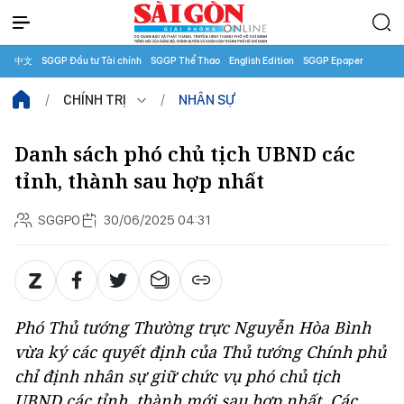
中文
SGGP Đầu tư Tài chính
SGGP Thể Thao
English Edition
SGGP Epaper
CHÍNH TRỊ
NHÂN SỰ
Danh sách phó chủ tịch UBND các
tỉnh, thành sau hợp nhất
SGGPO
30/06/2025 04:31
Phó Thủ tướng Thường trực Nguyễn Hòa Bình
vừa ký các quyết định của Thủ tướng Chính phủ
chỉ định nhân sự giữ chức vụ phó chủ tịch
UBND các tỉnh, thành mới sau hợp nhất. Các