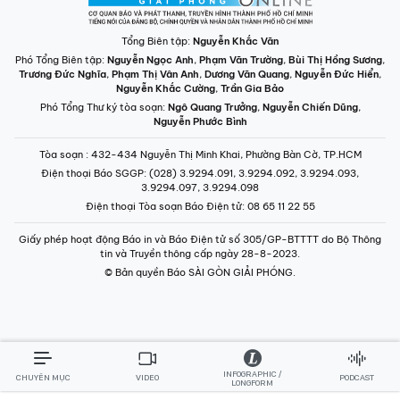
Tổng Biên tập:
Nguyễn Khắc Văn
Phó Tổng Biên tập:
Nguyễn Ngọc Anh
,
Phạm Văn Trường
,
Bùi Thị Hồng Sương
,
Trương Đức Nghĩa
,
Phạm Thị Vân Anh
,
Dương Văn Quang
,
Nguyễn Đức Hiển
,
Nguyễn Khắc Cường
,
Trần Gia Bảo
Phó Tổng Thư ký tòa soạn:
Ngô Quang Trưởng
,
Nguyễn Chiến Dũng
,
Nguyễn Phước Bình
Tòa soạn
: 432-434 Nguyễn Thị Minh Khai, Phường Bàn Cờ, TP.HCM
Điện thoại Báo SGGP
: (028) 3.9294.091, 3.9294.092, 3.9294.093,
3.9294.097, 3.9294.098
Điện thoại Tòa soạn Báo Điện tử
: 08 65 11 22 55
Giấy phép hoạt động Báo in và Báo Điện tử số 305/GP-BTTTT do Bộ Thông
tin và Truyền thông cấp ngày 28-8-2023.
© Bản quyền Báo SÀI GÒN GIẢI PHÓNG.
INFOGRAPHIC /
CHUYÊN MỤC
VIDEO
PODCAST
LONGFORM