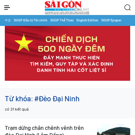
中文
SGGP Đầu tư Tài chính
SGGP Thể Thao
English Edition
SGGP Epaper
Từ khóa:
#Đèo Đại Ninh
có
31
kết quả
Trạm dừng chân chênh vênh trên