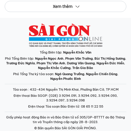
Xem thêm
Tổng Biên tập:
Nguyễn Khắc Văn
Phó Tổng Biên tập:
Nguyễn Ngọc Anh
,
Phạm Văn Trường
,
Bùi Thị Hồng Sương
,
Trương Đức Nghĩa
,
Phạm Thị Vân Anh
,
Dương Văn Quang
,
Nguyễn Đức Hiển
,
Nguyễn Khắc Cường
,
Trần Gia Bảo
Phó Tổng Thư ký tòa soạn:
Ngô Quang Trưởng
,
Nguyễn Chiến Dũng
,
Nguyễn Phước Bình
Tòa soạn
: 432-434 Nguyễn Thị Minh Khai, Phường Bàn Cờ, TP.HCM
Điện thoại Báo SGGP
: (028) 3.9294.091, 3.9294.092, 3.9294.093,
3.9294.097, 3.9294.098
Điện thoại Tòa soạn Báo Điện tử
: 08 65 11 22 55
Giấy phép hoạt động Báo in và Báo Điện tử số 305/GP-BTTTT do Bộ Thông
tin và Truyền thông cấp ngày 28-8-2023.
© Bản quyền Báo SÀI GÒN GIẢI PHÓNG.