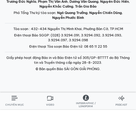
Trương Đức Nghĩa
,
Phạm Thị Vân Anh
,
Dương Văn Quang
,
Nguyễn Đức Hiển
,
Nguyễn Khắc Cường
,
Trần Gia Bảo
Phó Tổng Thư ký tòa soạn:
Ngô Quang Trưởng
,
Nguyễn Chiến Dũng
,
Nguyễn Phước Bình
Tòa soạn
: 432-434 Nguyễn Thị Minh Khai, Phường Bàn Cờ, TP.HCM
Điện thoại Báo SGGP
: (028) 3.9294.091, 3.9294.092, 3.9294.093,
3.9294.097, 3.9294.098
Điện thoại Tòa soạn Báo Điện tử
: 08 65 11 22 55
Giấy phép hoạt động Báo in và Báo Điện tử số 305/GP-BTTTT do Bộ Thông
tin và Truyền thông cấp ngày 28-8-2023.
© Bản quyền Báo SÀI GÒN GIẢI PHÓNG.
INFOGRAPHIC /
CHUYÊN MỤC
VIDEO
PODCAST
LONGFORM