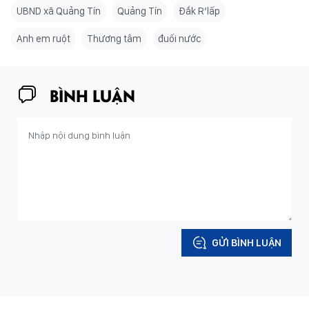
UBND xã Quảng Tín
Quảng Tín
Đắk R’lấp
Anh em ruột
Thương tâm
đuối nước
BÌNH LUẬN
GỬI BÌNH LUẬN