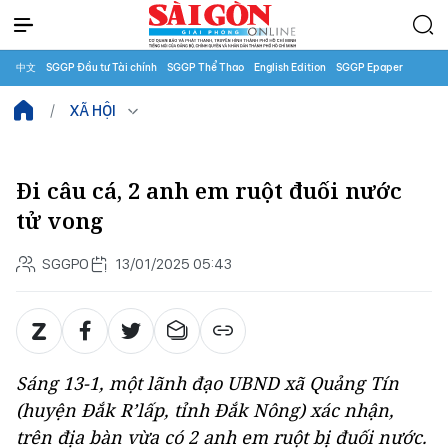
中文
SGGP Đầu tư Tài chính
SGGP Thể Thao
English Edition
SGGP Epaper
XÃ HỘI
Đi câu cá, 2 anh em ruột đuối nước
tử vong
SGGPO
13/01/2025 05:43
Sáng 13-1, một lãnh đạo UBND xã Quảng Tín
(huyện Đắk R’lấp, tỉnh Đắk Nông) xác nhận,
trên địa bàn vừa có 2 anh em ruột bị đuối nước.