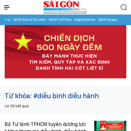
中文
SGGP Đầu tư Tài chính
SGGP Thể Thao
English Edition
SGGP Epaper
Từ khóa:
#diễu binh diễu hành
có
39
kết quả
Bộ Tư lệnh TPHCM tuyên dương lực