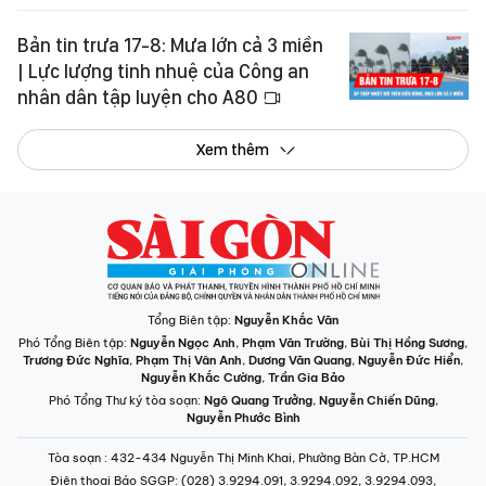
Bản tin trưa 17-8: Mưa lớn cả 3 miền
| Lực lượng tinh nhuệ của Công an
nhân dân tập luyện cho A80
Xem thêm
Tổng Biên tập:
Nguyễn Khắc Văn
Phó Tổng Biên tập:
Nguyễn Ngọc Anh
,
Phạm Văn Trường
,
Bùi Thị Hồng Sương
,
Trương Đức Nghĩa
,
Phạm Thị Vân Anh
,
Dương Văn Quang
,
Nguyễn Đức Hiển
,
Nguyễn Khắc Cường
,
Trần Gia Bảo
Phó Tổng Thư ký tòa soạn:
Ngô Quang Trưởng
,
Nguyễn Chiến Dũng
,
Nguyễn Phước Bình
Tòa soạn
: 432-434 Nguyễn Thị Minh Khai, Phường Bàn Cờ, TP.HCM
Điện thoại Báo SGGP
: (028) 3.9294.091, 3.9294.092, 3.9294.093,