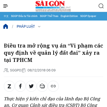
中文
SGGP Đầu tư Tài chính
SGGP Thể Thao
English Edition
SGGP Epaper
PHÁP LUẬT
Điều tra mở rộng vụ án “Vi phạm các
quy định về quản lý đất đai” xảy ra
tại TPHCM
SGGPO
08/12/2018 06:09
Thực hiện ý kiến chỉ đạo của lãnh đạo Bộ Công
an, Cơ quan Cảnh sát điều tra (CSĐT) Bộ Công