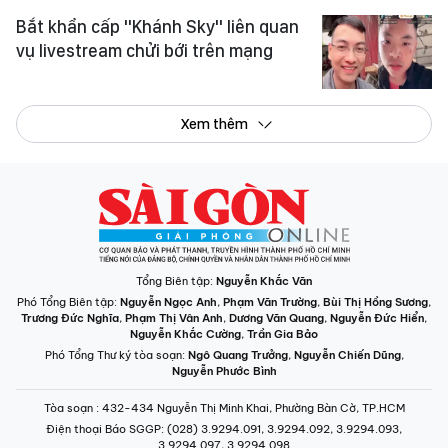
Bắt khẩn cấp "Khánh Sky" liên quan
vụ livestream chửi bới trên mạng
Xem thêm
Tổng Biên tập:
Nguyễn Khắc Văn
Phó Tổng Biên tập:
Nguyễn Ngọc Anh
,
Phạm Văn Trường
,
Bùi Thị Hồng Sương
,
Trương Đức Nghĩa
,
Phạm Thị Vân Anh
,
Dương Văn Quang
,
Nguyễn Đức Hiển
,
Nguyễn Khắc Cường
,
Trần Gia Bảo
Phó Tổng Thư ký tòa soạn:
Ngô Quang Trưởng
,
Nguyễn Chiến Dũng
,
Nguyễn Phước Bình
Tòa soạn
: 432-434 Nguyễn Thị Minh Khai, Phường Bàn Cờ, TP.HCM
Điện thoại Báo SGGP
: (028) 3.9294.091, 3.9294.092, 3.9294.093,
3.9294.097, 3.9294.098