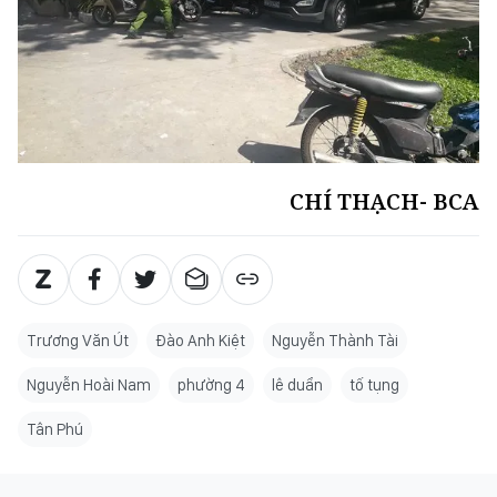
CHÍ THẠCH- BCA
Trương Văn Út
Đào Anh Kiệt
Nguyễn Thành Tài
Nguyễn Hoài Nam
phường 4
lê duẩn
tố tụng
Tân Phú