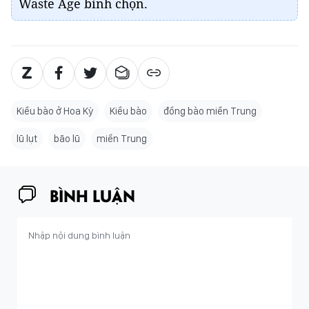
Waste Age bình chọn.
Kiều bào ở Hoa Kỳ
Kiều bào
đồng bào miền Trung
lũ lụt
bão lũ
miền Trung
BÌNH LUẬN