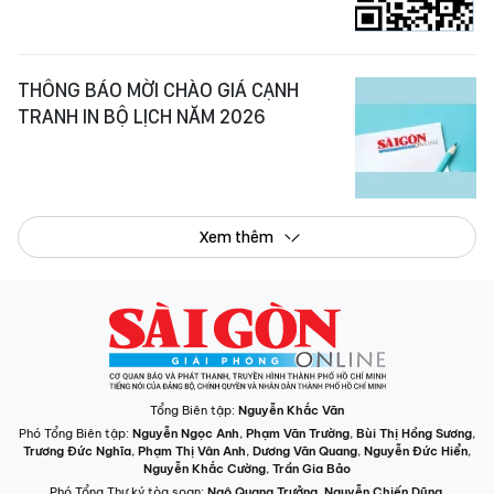
THÔNG BÁO MỜI CHÀO GIÁ CẠNH
TRANH IN BỘ LỊCH NĂM 2026
Xem thêm
Tổng Biên tập:
Nguyễn Khắc Văn
Phó Tổng Biên tập:
Nguyễn Ngọc Anh
,
Phạm Văn Trường
,
Bùi Thị Hồng Sương
,
Trương Đức Nghĩa
,
Phạm Thị Vân Anh
,
Dương Văn Quang
,
Nguyễn Đức Hiển
,
Nguyễn Khắc Cường
,
Trần Gia Bảo
Phó Tổng Thư ký tòa soạn:
Ngô Quang Trưởng
,
Nguyễn Chiến Dũng
,