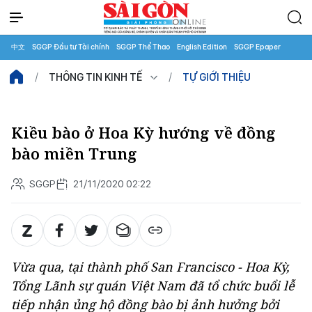
中文
SGGP Đầu tư Tài chính
SGGP Thể Thao
English Edition
SGGP Epaper
THÔNG TIN KINH TẾ
TỰ GIỚI THIỆU
Kiều bào ở Hoa Kỳ hướng về đồng
bào miền Trung
SGGP
21/11/2020 02:22
Vừa qua, tại thành phố San Francisco - Hoa Kỳ,
Tổng Lãnh sự quán Việt Nam đã tổ chức buổi lễ
tiếp nhận ủng hộ đồng bào bị ảnh hưởng bởi