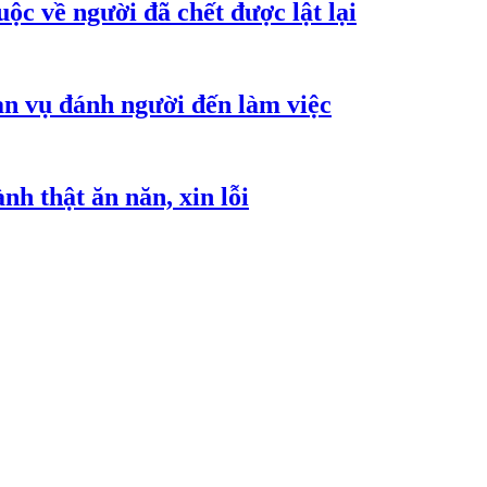
ộc về người đã chết được lật lại
an vụ đánh người đến làm việc
h thật ăn năn, xin lỗi