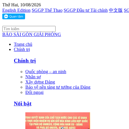
Thứ Hai, 10/08/2026
English Edition
SGGP Thể Thao
SGGP Đầu tư Tài chính
中文版
SG
BÁO SÀI GÒN GIẢI PHÓNG
Trang chủ
Chính trị
Chính trị
Quốc phòng – an ninh
Nhân sự
Xây dựng Đảng
Bảo vệ nền tảng tư tưởng của Đảng
Đối ngoại
Nổi bật