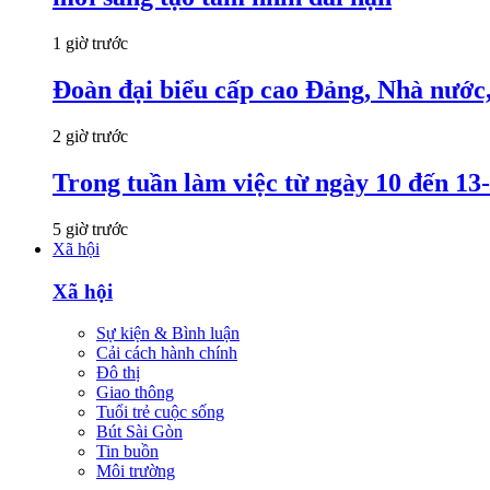
1 giờ trước
Đoàn đại biểu cấp cao Đảng, Nhà nước
2 giờ trước
Trong tuần làm việc từ ngày 10 đến 13-
5 giờ trước
Xã hội
Xã hội
Sự kiện & Bình luận
Cải cách hành chính
Đô thị
Giao thông
Tuổi trẻ cuộc sống
Bút Sài Gòn
Tin buồn
Môi trường