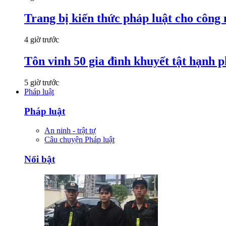
Trang bị kiến thức pháp luật cho công
4 giờ trước
Tôn vinh 50 gia đình khuyết tật hạnh p
5 giờ trước
Pháp luật
Pháp luật
An ninh - trật tự
Câu chuyện Pháp luật
Nổi bật