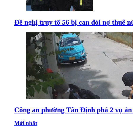
Đề nghị truy tố 56 bị can đòi nợ thuê 
Công an phường Tân Định phá 2 vụ án 
Mới nhất