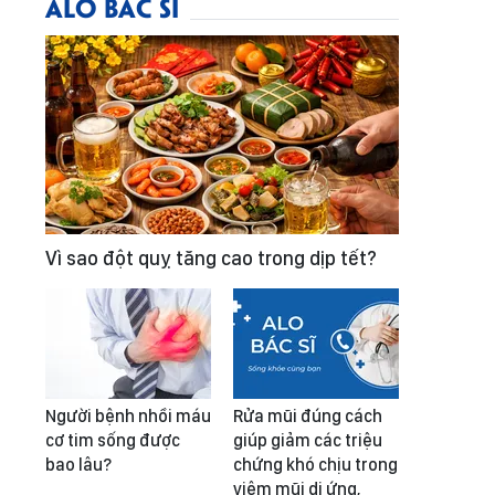
ALO BÁC SĨ
Vì sao đột quỵ tăng cao trong dịp tết?
Người bệnh nhồi máu
Rửa mũi đúng cách
cơ tim sống được
giúp giảm các triệu
bao lâu?
chứng khó chịu trong
viêm mũi dị ứng,