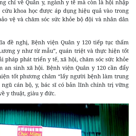
ông chỉ về Quân y, ngành y tế mà còn là hội nhập
n cứu khoa học được áp dụng hiệu quả vào trong
 bảo vệ và chăm sóc sức khỏe bộ đội và nhân dân
a đề nghị, Bệnh viện Quân y 120 tiếp tục thấm
Lương y như từ mẫu”, quán triệt và thực hiện tốt
i pháp phát triển y tế, xã hội, chăm sóc sức khỏe
m an sinh xã hội. Bệnh viện Quân y 120 cần đẩy
hiện tốt phương châm “lấy người bệnh làm trung
 ngũ cán bộ, y, bác sĩ có bản lĩnh chính trị vững
về y thuật, giàu y đức.