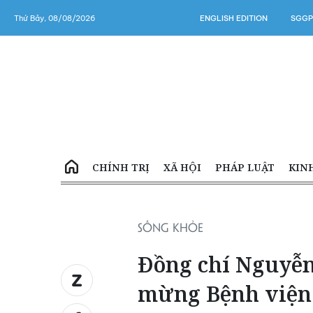
Thứ Bảy, 08/08/2026
ENGLISH EDITION
SGGP
CHÍNH TRỊ
XÃ HỘI
PHÁP LUẬT
KIN
SỐNG KHỎE
Đồng chí Nguyễn
mừng Bệnh viện