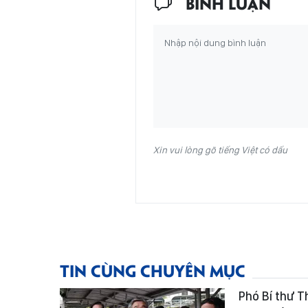
BÌNH LUẬN
Xin vui lòng gõ tiếng Việt có dấu
TIN CÙNG CHUYÊN MỤC
Phó Bí thư 