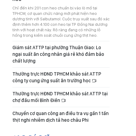
Chỉ đến khi 201 con heo chuẩn bị vào lò mổ tại
TPHCM, cơ quan chức năng mới phát hiện heo
dương tính với Salbutamol. Cuộc truy xuất sau đó xác
định thêm hơn 4.100 con heo tại TP Đồng Nai dương
tính với hoạt chất này. Rõ ràng đang có những lỗ
hổng trong kiểm soát chuỗi cung ứng thịt heo.
Giám sát ATTP tại phường Thuận Giao: Lo
ngại suất ăn công nhân giá rẻ khó đảm bảo
chất lượng
Thường trực HĐND TPHCM khảo sát ATTP
công ty cung ứng suất ăn trường học
Thường trực HĐND TPHCM khảo sát ATTP tại
chợ đầu mối Bình Điền
Chuyển cơ quan công an điều tra vụ gần 1 tấn
thịt nghi nhiễm dịch tả heo châu Phi