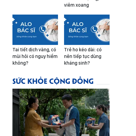
viêm xoang
Tai tiết dịch vàng, có
Trẻ ho kéo dài: có
mùi hôi có nguy hiểm
nên tiếp tục dùng
không?
kháng sinh?
SỨC KHỎE CỘNG ĐỒNG