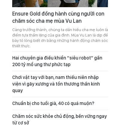
Ensure Gold đồng hành cùng người con
chăm sóc cha mẹ mùa Vu Lan
Càng trưởng thành, chúng ta dần hiểu cha mẹ luôn là
điểm tựa thầm lặng của gia đình. Mùa Vu Lan là dịp để
bày tỏ lòng biết ơn bằng những hành động chăm sóc
thiết thực.
Hai chuyên gia điều khiển “siêu robot” gần
200 tỷ mổ ung thư phức tạp
Chơi vật tay với bạn, nam thiếu niên nhập
viện vì gãy xương và tổn thương thần kinh
quay
Chuẩn bị cho tuổi già, 40 có quá muộn?
Chăm sóc sức khỏe chủ động, bền vững ngay
từ cơ sở