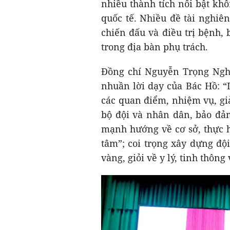
nhiều thành tích nổi bật kh
quốc tế. Nhiều đề tài nghiê
chiến đấu và điều trị bệnh,
trong địa bàn phụ trách.
Đồng chí Nguyễn Trọng Nghĩ
nhuần lời dạy của Bác Hồ: “
các quan điểm, nhiệm vụ, giả
bộ đội và nhân dân, bảo đả
mạnh hướng về cơ sở, thực 
tâm”; coi trọng xây dựng đội
vàng, giỏi về y lý, tinh thông 