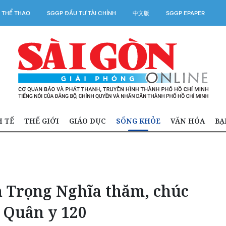
 THỂ THAO
SGGP ĐẦU TƯ TÀI CHÍNH
中文版
SGGP EPAPER
H TẾ
THẾ GIỚI
GIÁO DỤC
SỐNG KHỎE
VĂN HÓA
BẠ
 Trọng Nghĩa thăm, chúc
 Quân y 120