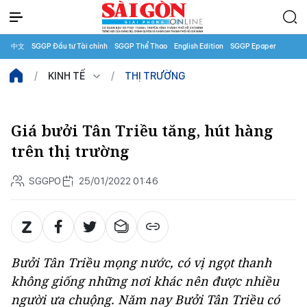
中文
SGGP Đầu tư Tài chính
SGGP Thể Thao
English Edition
SGGP Epaper
KINH TẾ
THỊ TRƯỜNG
Giá bưởi Tân Triều tăng, hút hàng
trên thị trường
SGGPO
25/01/2022 01:46
Bưởi Tân Triều mọng nước, có vị ngọt thanh
không giống những nơi khác nên được nhiều
người ưa chuộng. Năm nay Bưởi Tân Triều có