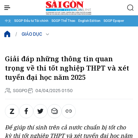
中文
SGGP Đầu tư Tài chính
SGGP Thể Thao
English Edition
SGGP Epaper
GIÁO DỤC
Giải đáp những thông tin quan
trọng về thi tốt nghiệp THPT và xét
tuyển đại học năm 2025
SGGPO
04/04/2025 01:50
Để giúp thí sinh trên cả nước chuẩn bị tốt cho
kỳ thi tốt nghiệp THPT và xét tuyển đại học năm