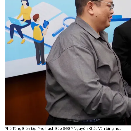
Phó Tổng Biên tập Phụ trách Báo SGGP Nguyễn Khắc Văn tặng hoa