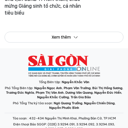
mừng Giáng sinh tổ chức, cá nhân
tiêu biểu
Xem thêm
Tổng Biên tập:
Nguyễn Khắc Văn
Phó Tổng Biên tập:
Nguyễn Ngọc Anh
,
Phạm Văn Trường
,
Bùi Thị Hồng Sương
,
Trương Đức Nghĩa
,
Phạm Thị Vân Anh
,
Dương Văn Quang
,
Nguyễn Đức Hiển
,
Nguyễn Khắc Cường
,
Trần Gia Bảo
Phó Tổng Thư ký tòa soạn:
Ngô Quang Trưởng
,
Nguyễn Chiến Dũng
,
Nguyễn Phước Bình
Tòa soạn
: 432-434 Nguyễn Thị Minh Khai, Phường Bàn Cờ, TP.HCM
Điện thoại Báo SGGP
: (028) 3.9294.091, 3.9294.092, 3.9294.093,