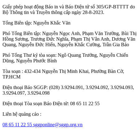
Giấy phép hoạt động Báo in và Báo Điện tử số 305/GP-BTTTT do
Bộ Thông tin và Truyền thông cấp ngày 28-8-2023.
Tổng Biên tập:
Nguyễn Khắc Văn
Phó Tổng Biên tập:
Nguyễn Ngọc Anh
,
Phạm Văn Trường
,
Bùi Thị
Hồng Sương
,
Trương Đức Nghĩa
,
Phạm Thị Vân Anh
,
Dương Văn
Quang
,
Nguyễn Đức Hiển
,
Nguyễn Khắc Cường
,
Trần Gia Bảo
Phó Tổng Thư ký tòa soạn:
Ngô Quang Trưởng
,
Nguyễn Chiến
Dũng
,
Nguyễn Phước Bình
Tòa soạn : 432-434 Nguyễn Thị Minh Khai, Phường Bàn Cờ,
TP.HCM
Điện thoại Báo SGGP: (028) 3.9294.091, 3.9294.092, 3.9294.093,
3.9294.097, 3.9294.098
Điện thoại Tòa soạn Báo Điện tử: 08 65 11 22 55
Liên hệ quảng cáo :
08 65 11 22 55
sggponline@sggp.org.vn