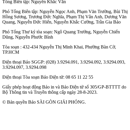
Tổng Biên tập:
Nguyễn Khắc Văn
Phó Tổng Biên tập:
Nguyễn Ngọc Anh
,
Phạm Văn Trường
,
Bùi Thị
Hồng Sương
,
Trương Đức Nghĩa
,
Phạm Thị Vân Anh
,
Dương Văn
Quang
,
Nguyễn Đức Hiển
,
Nguyễn Khắc Cường
,
Trần Gia Bảo
Phó Tổng Thư ký tòa soạn:
Ngô Quang Trưởng
,
Nguyễn Chiến
Dũng
,
Nguyễn Phước Bình
Tòa soạn
: 432-434 Nguyễn Thị Minh Khai, Phường Bàn Cờ,
TP.HCM
Điện thoại Báo SGGP
: (028) 3.9294.091, 3.9294.092, 3.9294.093,
3.9294.097, 3.9294.098
Điện thoại Tòa soạn Báo Điện tử
: 08 65 11 22 55
Giấy phép hoạt động Báo in và Báo Điện tử số 305/GP-BTTTT do
Bộ Thông tin và Truyền thông cấp ngày 28-8-2023.
© Bản quyền Báo SÀI GÒN GIẢI PHÓNG.