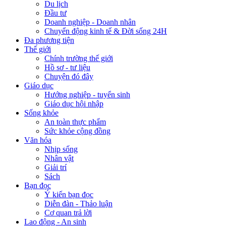
Du lịch
Đầu tư
Doanh nghiệp - Doanh nhân
Chuyển động kinh tế & Đời sống 24H
Đa phương tiện
Thế giới
Chính trường thế giới
Hồ sơ - tư liệu
Chuyện đó đây
Giáo dục
Hướng nghiệp - tuyển sinh
Giáo dục hội nhập
Sống khỏe
An toàn thực phẩm
Sức khỏe cộng đồng
Văn hóa
Nhịp sống
Nhân vật
Giải trí
Sách
Bạn đọc
Ý kiến bạn đọc
Diễn đàn - Thảo luận
Cơ quan trả lời
Lao động - An sinh