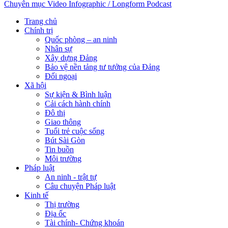
Chuyên mục
Video
Infographic / Longform
Podcast
Trang chủ
Chính trị
Quốc phòng – an ninh
Nhân sự
Xây dựng Đảng
Bảo vệ nền tảng tư tưởng của Đảng
Đối ngoại
Xã hội
Sự kiện & Bình luận
Cải cách hành chính
Đô thị
Giao thông
Tuổi trẻ cuộc sống
Bút Sài Gòn
Tin buồn
Môi trường
Pháp luật
An ninh - trật tự
Câu chuyện Pháp luật
Kinh tế
Thị trường
Địa ốc
Tài chính- Chứng khoán