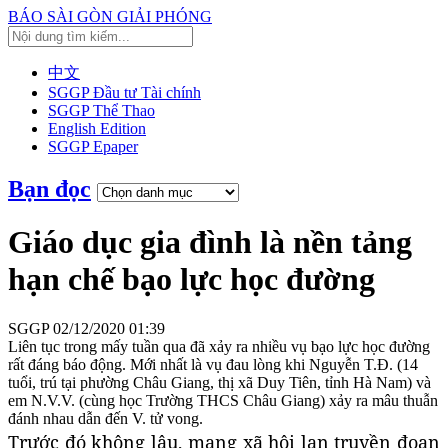
BÁO SÀI GÒN GIẢI PHÓNG
中文
SGGP Đầu tư Tài chính
SGGP Thể Thao
English Edition
SGGP Epaper
Bạn đọc
Giáo dục gia đình là nền tảng
hạn chế bạo lực học đường
SGGP
02/12/2020 01:39
Liên tục trong mấy tuần qua đã xảy ra nhiều vụ bạo lực học đường
rất đáng báo động. Mới nhất là vụ đau lòng khi Nguyễn T.Đ. (14
tuổi, trú tại phường Châu Giang, thị xã Duy Tiên, tỉnh Hà Nam) và
em N.V.V. (cùng học Trường THCS Châu Giang) xảy ra mâu thuẫn
đánh nhau dẫn đến V. tử vong.
Trước đó không lâu, mạng xã hội lan truyền đoạn