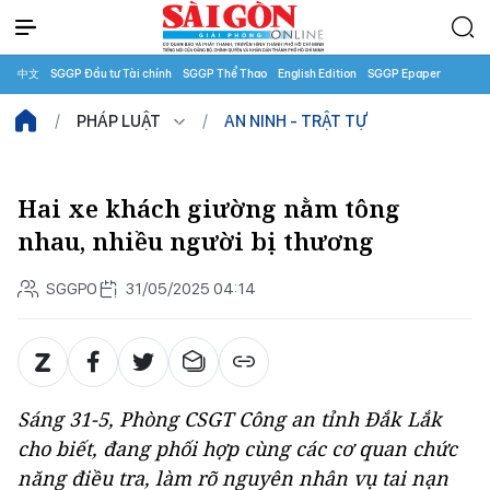
中文
SGGP Đầu tư Tài chính
SGGP Thể Thao
English Edition
SGGP Epaper
PHÁP LUẬT
AN NINH - TRẬT TỰ
Hai xe khách giường nằm tông
nhau, nhiều người bị thương
SGGPO
31/05/2025 04:14
Sáng 31-5, Phòng CSGT Công an tỉnh Đắk Lắk
cho biết, đang phối hợp cùng các cơ quan chức
năng điều tra, làm rõ nguyên nhân vụ tai nạn