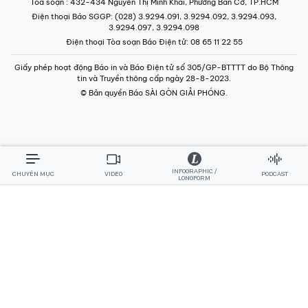
Tòa soạn
: 432-434 Nguyễn Thị Minh Khai, Phường Bàn Cờ, TP.HCM
Điện thoại Báo SGGP
: (028) 3.9294.091, 3.9294.092, 3.9294.093,
3.9294.097, 3.9294.098
Điện thoại Tòa soạn Báo Điện tử
: 08 65 11 22 55
Giấy phép hoạt động Báo in và Báo Điện tử số 305/GP-BTTTT do Bộ Thông
tin và Truyền thông cấp ngày 28-8-2023.
© Bản quyền Báo SÀI GÒN GIẢI PHÓNG.
INFOGRAPHIC /
CHUYÊN MỤC
VIDEO
PODCAST
LONGFORM