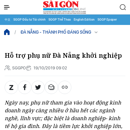
中文
SGGP Đầu tư Tài chính
SGGP Thể Thao
English Edition
SGGP Epaper
ĐÀ NẴNG - THÀNH PHỐ ĐÁNG SỐNG
Hỗ trợ phụ nữ Đà Nẵng khởi nghiệp
SGGPO
19/10/2019 09:02
Ngày nay, phụ nữ tham gia vào hoạt động kinh
doanh ngày càng nhiều ở hầu hết các ngành
nghề, lĩnh vực; đặc biệt là doanh nghiệp- kinh
tế hộ gia đình. Đây là tiềm lực khởi nghiệp lớn,