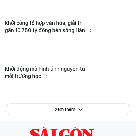
Tổng Biên tập:
Nguyễn Khắc Văn
Phó Tổng Biên tập:
Nguyễn Ngọc Anh
,
Phạm Văn Trường
,
Bùi Thị Hồng Sương
,
Trương Đức Nghĩa
,
Phạm Thị Vân Anh
,
Dương Văn Quang
,
Nguyễn Đức Hiển
,
Nguyễn Khắc Cường
,
Trần Gia Bảo
Phó Tổng Thư ký tòa soạn:
Ngô Quang Trưởng
,
Nguyễn Chiến Dũng
,
Nguyễn Phước Bình
Tòa soạn
: 432-434 Nguyễn Thị Minh Khai, Phường Bàn Cờ, TP.HCM
Điện thoại Báo SGGP
: (028) 3.9294.091, 3.9294.092, 3.9294.093,
3.9294.097, 3.9294.098
Điện thoại Tòa soạn Báo Điện tử
: 08 65 11 22 55
Giấy phép hoạt động Báo in và Báo Điện tử số 305/GP-BTTTT do Bộ Thông
tin và Truyền thông cấp ngày 28-8-2023.
© Bản quyền Báo SÀI GÒN GIẢI PHÓNG.