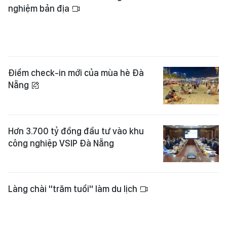
Hơn 3.700 tỷ đồng đầu tư vào khu
công nghiệp VSIP Đà Nẵng
Làng chài "trăm tuổi" làm du lịch
Khởi công tổ hợp văn hóa, giải trí
gần 10.750 tỷ đồng bên sông Hàn
Khởi động mô hình tình nguyện từ
mỗi trường học
Xem thêm