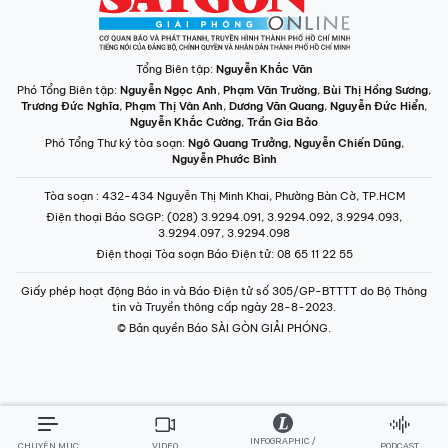
INFOGRAPHIC /
CHUYÊN MỤC
VIDEO
PODCAST
LONGFORM