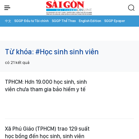
中文
SGGP Đầu tư Tài chính
SGGP Thể Thao
English Edition
SGGP Epaper
Từ khóa:
#Học sinh sinh viên
có
21
kết quả
TPHCM: Hơn 19.000 học sinh, sinh
viên chưa tham gia bảo hiểm y tế
Xã Phú Giáo (TPHCM) trao 129 suất
học bổng đến học sinh, sinh viên