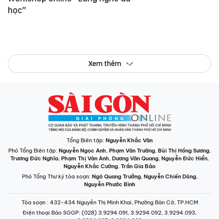
học”
Xem thêm
Tổng Biên tập:
Nguyễn Khắc Văn
Phó Tổng Biên tập:
Nguyễn Ngọc Anh
,
Phạm Văn Trường
,
Bùi Thị Hồng Sương
,
Trương Đức Nghĩa
,
Phạm Thị Vân Anh
,
Dương Văn Quang
,
Nguyễn Đức Hiển
,
Nguyễn Khắc Cường
,
Trần Gia Bảo
Phó Tổng Thư ký tòa soạn:
Ngô Quang Trưởng
,
Nguyễn Chiến Dũng
,
Nguyễn Phước Bình
Tòa soạn
: 432-434 Nguyễn Thị Minh Khai, Phường Bàn Cờ, TP.HCM
Điện thoại Báo SGGP
: (028) 3.9294.091, 3.9294.092, 3.9294.093,