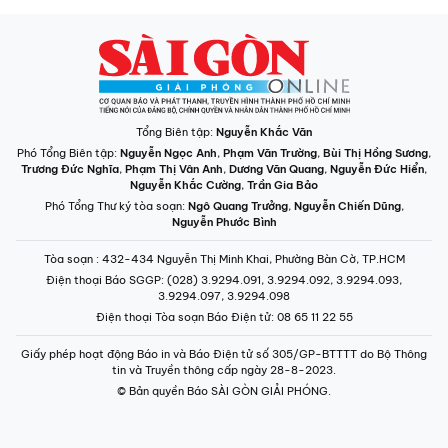
Tổng Biên tập:
Nguyễn Khắc Văn
Phó Tổng Biên tập:
Nguyễn Ngọc Anh
,
Phạm Văn Trường
,
Bùi Thị Hồng Sương
,
Trương Đức Nghĩa
,
Phạm Thị Vân Anh
,
Dương Văn Quang
,
Nguyễn Đức Hiển
,
Nguyễn Khắc Cường
,
Trần Gia Bảo
Phó Tổng Thư ký tòa soạn:
Ngô Quang Trưởng
,
Nguyễn Chiến Dũng
,
Nguyễn Phước Bình
Tòa soạn
: 432-434 Nguyễn Thị Minh Khai, Phường Bàn Cờ, TP.HCM
Điện thoại Báo SGGP
: (028) 3.9294.091, 3.9294.092, 3.9294.093,
3.9294.097, 3.9294.098
Điện thoại Tòa soạn Báo Điện tử
: 08 65 11 22 55
Giấy phép hoạt động Báo in và Báo Điện tử số 305/GP-BTTTT do Bộ Thông
tin và Truyền thông cấp ngày 28-8-2023.
© Bản quyền Báo SÀI GÒN GIẢI PHÓNG.