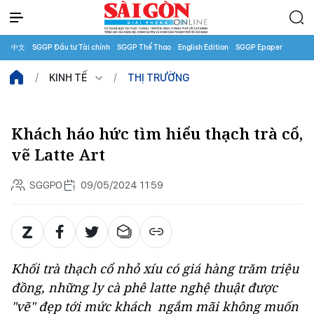
中文
SGGP Đầu tư Tài chính
SGGP Thể Thao
English Edition
SGGP Epaper
KINH TẾ
THỊ TRƯỜNG
Khách háo hức tìm hiểu thạch trà cổ,
vẽ Latte Art
SGGPO
09/05/2024 11:59
Khối trà thạch cổ nhỏ xíu có giá hàng trăm triệu
đồng, những ly cà phê latte nghệ thuật được
"vẽ" đẹp tới mức khách ngắm mãi không muốn