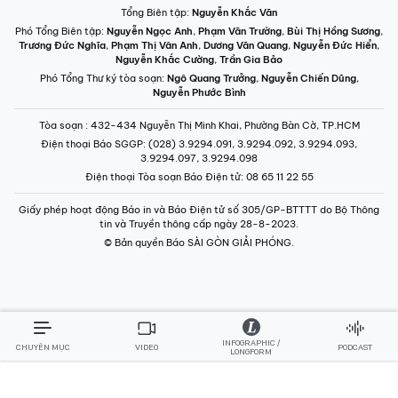
Tổng Biên tập:
Nguyễn Khắc Văn
Phó Tổng Biên tập:
Nguyễn Ngọc Anh
,
Phạm Văn Trường
,
Bùi Thị Hồng Sương
,
Trương Đức Nghĩa
,
Phạm Thị Vân Anh
,
Dương Văn Quang
,
Nguyễn Đức Hiển
,
Nguyễn Khắc Cường
,
Trần Gia Bảo
Phó Tổng Thư ký tòa soạn:
Ngô Quang Trưởng
,
Nguyễn Chiến Dũng
,
Nguyễn Phước Bình
Tòa soạn
: 432-434 Nguyễn Thị Minh Khai, Phường Bàn Cờ, TP.HCM
Điện thoại Báo SGGP
: (028) 3.9294.091, 3.9294.092, 3.9294.093,
3.9294.097, 3.9294.098
Điện thoại Tòa soạn Báo Điện tử
: 08 65 11 22 55
Giấy phép hoạt động Báo in và Báo Điện tử số 305/GP-BTTTT do Bộ Thông
tin và Truyền thông cấp ngày 28-8-2023.
© Bản quyền Báo SÀI GÒN GIẢI PHÓNG.
INFOGRAPHIC /
CHUYÊN MỤC
VIDEO
PODCAST
LONGFORM