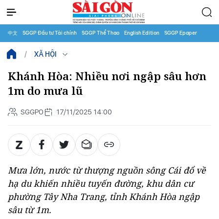
中文
SGGP Đầu tư Tài chính
SGGP Thể Thao
English Edition
SGGP Epaper
XÃ HỘI
Khánh Hòa: Nhiều nơi ngập sâu hơn
1m do mưa lũ
SGGPO
17/11/2025 14:00
Mưa lớn, nước từ thượng nguồn sông Cái đổ về
hạ du khiến nhiều tuyến đường, khu dân cư
phường Tây Nha Trang, tỉnh Khánh Hòa ngập
sâu từ 1m.