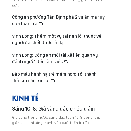
Đưa hối lộ hoặc Cho vay lãi nặng trong giao dịch dân
sự".
Công an phường Tân Định phá 2 vụ án ma túy
qua tuần tra
Vĩnh Long: Thêm một vụ tai nạn lỗi thuộc về
người đã chết được lật lại
Vĩnh Long: Công an mời tài xế liên quan vụ
đánh người đến làm việc
Bảo mẫu hành hạ trẻ mầm non: Tôi thành
thật ăn năn, xin lỗi
KINH TẾ
Sáng 10-8: Giá vàng đảo chiều giảm
Giá vàng trong nước sáng đầu tuần 10-8 đồng loạt
giảm sau khi tăng mạnh vào cuối tuần trước.