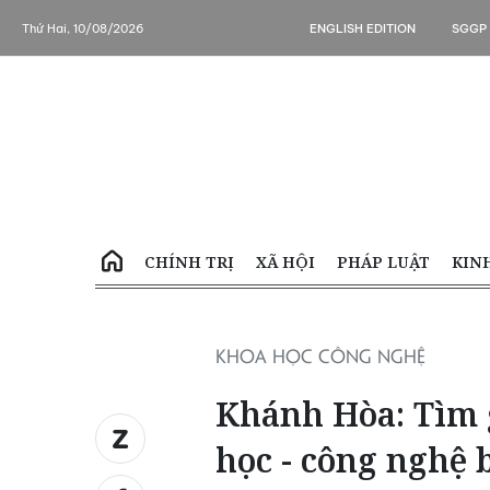
Thứ Hai, 10/08/2026
ENGLISH EDITION
SGGP
CHÍNH TRỊ
XÃ HỘI
PHÁP LUẬT
KIN
KHOA HỌC CÔNG NGHỆ
Khánh Hòa: Tìm 
học - công nghệ 