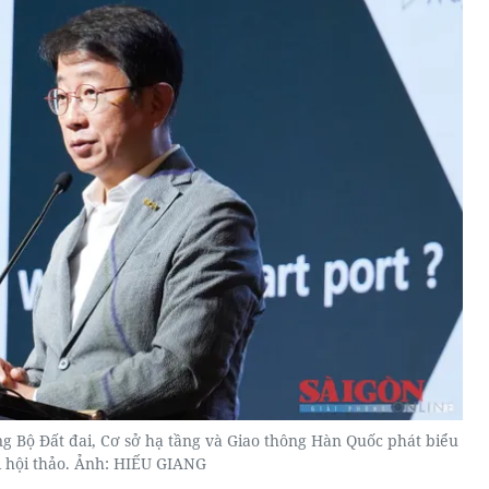
g Bộ Đất đai, Cơ sở hạ tầng và Giao thông Hàn Quốc phát biểu
i hội thảo. Ảnh: HIẾU GIANG