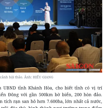
cảnh hội thảo. Ảnh: HIẾU GIANG
 UBND tỉnh Khánh Hòa, cho biết tỉnh có vị trí
Biển Đông với gần 500km bờ biển, 200 hòn đảo.
 tích rạn san hô hơn 7.600ha, lớn nhất cả nước,
trồi đặc thù, hình thành ngư trường trọng điểm