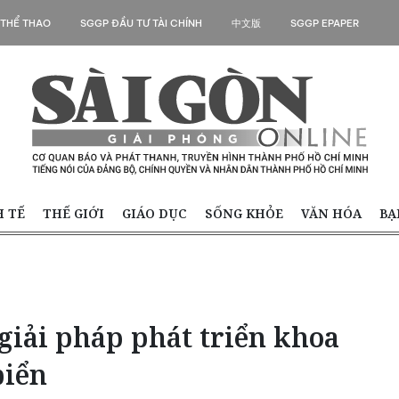
 THỂ THAO
SGGP ĐẦU TƯ TÀI CHÍNH
中文版
SGGP EPAPER
H TẾ
THẾ GIỚI
GIÁO DỤC
SỐNG KHỎE
VĂN HÓA
BẠ
giải pháp phát triển khoa
biển