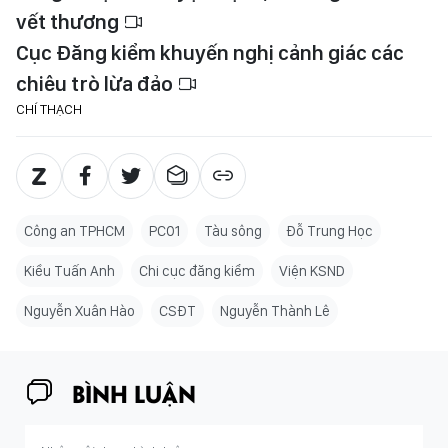
vết thương
Cục Đăng kiểm khuyến nghị cảnh giác các
chiêu trò lừa đảo
CHÍ THẠCH
Công an TPHCM
PC01
Tàu sông
Đỗ Trung Học
Kiều Tuấn Anh
Chi cục đăng kiểm
Viện KSND
Nguyễn Xuân Hào
CSĐT
Nguyễn Thành Lê
BÌNH LUẬN