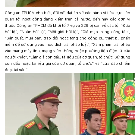
Công an TPHCM cho biết, đối với đại án về các hành vi tiêu cực liên
quan tới hoạt động đăng kiểm trên cả nước, đến nay các đơn vị
thuộc Công an TPHCM đã khởi tố 7 vụ và 229 bị can về các tội “Đưa
hối lộ”, “Nhận hối lộ”, “Môi giới hối lộ”, “Giả mạo trong công tác”,
“Sản xuất, mua bán, trao đổi hoặc tặng cho công cụ, thiết bị, phần
mềm để sử dụng vào mục đích trái pháp luật”, “Xâm phạm trái phép
vào mạng máy tính, mạng viễn thông hoặc phương tiện điện tử của
người khác”, “Làm giả con dấu, tài liệu của cơ quan, tổ chức; Sử dụng
con dấu hoặc tài liệu giả của cơ quan, tổ chức” và “Lừa đảo chiếm
đoạt tài sản”.