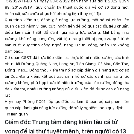
15/2022/TT-BGTVT ngày 30-6-2022 ban hành sửa đổi 1: 2022 QCVN
89: 2015/BGTVT quy chuẩn kỹ thuật quốc gia về cơ sở đóng mới,
hoán cải, sửa chữa phục hồi phương tiện thủy nội địa.
Quá trình kiểm tra, đánh giá năng lực xưởng, một số cá nhân liên
quan đã có hành vi tiêu cực, nhận tiền để bỏ qua các lỗi, tiêu chuẩn,
điều kiện cần thiết để đánh giá năng lực xưởng: Mặt bằng nhà
xưởng, khả năng cung ứng vật liệu trang thiết bị phục vụ quá trình
sản xuất, quy trình công nghệ, năng lực thi công, nhân lực không
đảm bảo…
Cơ quan CSĐT đã trực tiếp kiểm tra thực tế tại nhiều xưởng các tỉnh
như: Hải Dương, Quảng Ninh, Long An, Tiền Giang, Cà Mau, Cần Thơ,
Đồng Tháp… Đồng thời, kiểm tra hồ sơ cấp đánh giá năng lực cơ sở
tại Cục Đăng kiểm; kết quả xác định hồ sơ cấp đánh giá năng lực
xưởng không phù hợp thực tế hiện trường của các xưởng đóng tàu
đã kiểm tra, nhiều xưởng không đủ điều kiện để được cấp đủ năng
lực.
Hiện nay, Phòng PC01 tiếp tục điều tra làm rõ toàn bộ sai phạm liên
quan cấp đánh giá năng lực xưởng để xử lý nghiêm theo quy định.
Tin liên quan
Giám đốc Trung tâm đăng kiểm tàu cá tử
vong để lại thư tuyệt mệnh, trên người có 13