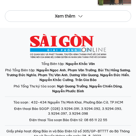
Xem thêm
Tổng Biên tập:
Nguyễn Khắc Văn
Phó Tổng Biên tập:
Nguyễn Ngọc Anh
,
Phạm Văn Trường
,
Bùi Thị Hồng Sương
,
Trương Đức Nghĩa
,
Phạm Thị Vân Anh
,
Dương Văn Quang
,
Nguyễn Đức Hiển
,
Nguyễn Khắc Cường
,
Trần Gia Bảo
Phó Tổng Thư ký tòa soạn:
Ngô Quang Trưởng
,
Nguyễn Chiến Dũng
,
Nguyễn Phước Bình
Tòa soạn
: 432-434 Nguyễn Thị Minh Khai, Phường Bàn Cờ, TP.HCM
Điện thoại Báo SGGP
: (028) 3.9294.091, 3.9294.092, 3.9294.093,
3.9294.097, 3.9294.098
Điện thoại Tòa soạn Báo Điện tử
: 08 65 11 22 55
Giấy phép hoạt động Báo in và Báo Điện tử số 305/GP-BTTTT do Bộ Thông
tin và Truyền thông cấp ngày 28-8-2023.