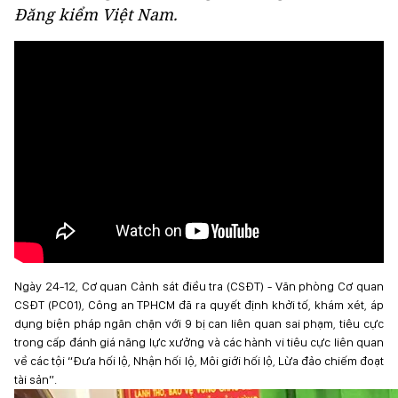
Đăng kiểm Việt Nam.
Ngày 24-12, Cơ quan Cảnh sát điều tra (CSĐT) - Văn phòng Cơ quan
CSĐT (PC01), Công an TPHCM đã ra quyết định khởi tố, khám xét, áp
dụng biện pháp ngăn chặn với 9 bị can liên quan sai phạm, tiêu cực
trong cấp đánh giá năng lực xưởng và các hành vi tiêu cực liên quan
về các tội “Đưa hối lộ, Nhận hối lộ, Môi giới hối lộ, Lừa đảo chiếm đoạt
tài sản”.