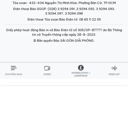
Tòa soạn
: 432-434 Nguyễn Thị Minh Khai, Phường Bàn Cờ, TP.HCM
Điện thoại Báo SGGP
: (028) 3.9294.091, 3.9294.092, 3.9294.093,
3.9294.097, 3.9294.098
Điện thoại Tòa soạn Báo Điện tử
: 08 65 11 22 55
Giấy phép hoạt động Báo in và Báo Điện tử số 305/GP-BTTTT do Bộ Thông
tin và Truyền thông cấp ngày 28-8-2023.
© Bản quyền Báo SÀI GÒN GIẢI PHÓNG.
INFOGRAPHIC /
CHUYÊN MỤC
VIDEO
PODCAST
LONGFORM