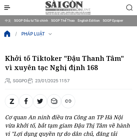
中文
SGGP Đầu tư Tài chính
SGGP Thể Thao
English Edition
SGGP Epaper
PHÁP LUẬT
Khởi tố Tiktoker "Đậu Thanh Tâm"
vì xuyên tạc Nghị định 168
SGGPO
23/01/2025 11:57
Cơ quan An ninh điều tra Công an TP Hà Nội
vừa khởi tố, bắt tạm giam Đậu Thị Tâm về hành
vi "Lợi dụng quyền tự do dân chủ, đăng tải