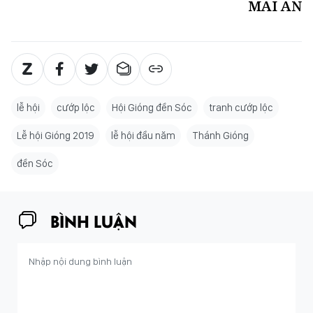
MAI AN
lễ hội
cướp lộc
Hội Gióng đền Sóc
tranh cướp lộc
Lễ hội Gióng 2019
lễ hội đầu năm
Thánh Gióng
đền Sóc
BÌNH LUẬN