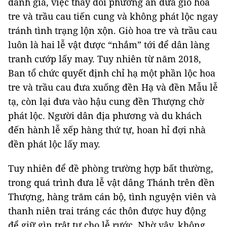
đánh giá, việc thay đổi phương án đưa giò hoa
tre và trầu cau tiến cung và không phát lộc ngay
tránh tình trạng lộn xộn. Giò hoa tre và trầu cau
luôn là hai lễ vật được “nhắm” tới để dân làng
tranh cướp lấy may. Tuy nhiên từ năm 2018,
Ban tổ chức quyết định chỉ hạ một phần lộc hoa
tre và trầu cau đưa xuống đền Hạ và đền Mẫu lễ
tạ, còn lại đưa vào hậu cung đền Thượng chờ
phát lộc. Người dân địa phương và du khách
đến hành lễ xếp hàng thứ tự, hoan hỉ đợi nhà
đền phát lộc lấy may.
Tuy nhiên để đề phòng trường hợp bất thường,
trong quá trình đưa lễ vật dâng Thánh trên đền
Thượng, hàng trăm cán bộ, tình nguyện viên và
thanh niên trai tráng các thôn được huy động
để giữ gìn trật tự cho lễ rước. Nhờ vậy, không