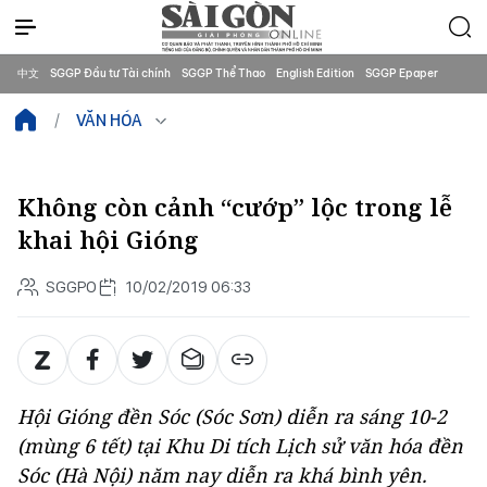
中文
SGGP Đầu tư Tài chính
SGGP Thể Thao
English Edition
SGGP Epaper
VĂN HÓA
Không còn cảnh “cướp” lộc trong lễ
khai hội Gióng
SGGPO
10/02/2019 06:33
Hội Gióng đền Sóc (Sóc Sơn) diễn ra sáng 10-2
(mùng 6 tết) tại Khu Di tích Lịch sử văn hóa đền
Sóc (Hà Nội) năm nay diễn ra khá bình yên.