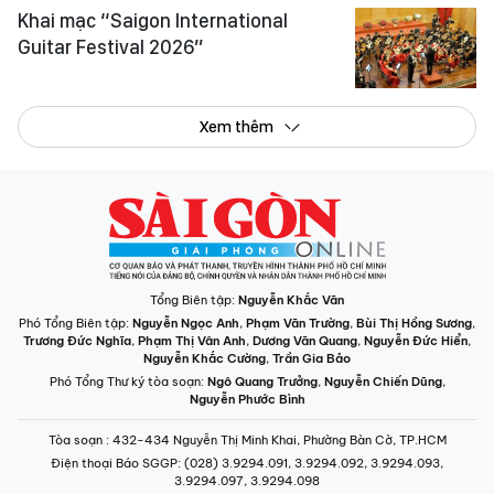
Khai mạc “Saigon International
Guitar Festival 2026”
Xem thêm
Tổng Biên tập:
Nguyễn Khắc Văn
Phó Tổng Biên tập:
Nguyễn Ngọc Anh
,
Phạm Văn Trường
,
Bùi Thị Hồng Sương
,
Trương Đức Nghĩa
,
Phạm Thị Vân Anh
,
Dương Văn Quang
,
Nguyễn Đức Hiển
,
Nguyễn Khắc Cường
,
Trần Gia Bảo
Phó Tổng Thư ký tòa soạn:
Ngô Quang Trưởng
,
Nguyễn Chiến Dũng
,
Nguyễn Phước Bình
Tòa soạn
: 432-434 Nguyễn Thị Minh Khai, Phường Bàn Cờ, TP.HCM
Điện thoại Báo SGGP
: (028) 3.9294.091, 3.9294.092, 3.9294.093,
3.9294.097, 3.9294.098