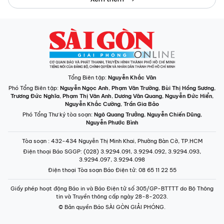
Tổng Biên tập:
Nguyễn Khắc Văn
Phó Tổng Biên tập:
Nguyễn Ngọc Anh
,
Phạm Văn Trường
,
Bùi Thị Hồng Sương
,
Trương Đức Nghĩa
,
Phạm Thị Vân Anh
,
Dương Văn Quang
,
Nguyễn Đức Hiển
,
Nguyễn Khắc Cường
,
Trần Gia Bảo
Phó Tổng Thư ký tòa soạn:
Ngô Quang Trưởng
,
Nguyễn Chiến Dũng
,
Nguyễn Phước Bình
Tòa soạn
: 432-434 Nguyễn Thị Minh Khai, Phường Bàn Cờ, TP.HCM
Điện thoại Báo SGGP
: (028) 3.9294.091, 3.9294.092, 3.9294.093,
3.9294.097, 3.9294.098
Điện thoại Tòa soạn Báo Điện tử
: 08 65 11 22 55
Giấy phép hoạt động Báo in và Báo Điện tử số 305/GP-BTTTT do Bộ Thông
tin và Truyền thông cấp ngày 28-8-2023.
© Bản quyền Báo SÀI GÒN GIẢI PHÓNG.