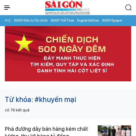
中文
SGGP Đầu tư Tài chính
SGGP Thể Thao
English Edition
SGGP Epaper
Từ khóa:
#khuyến mại
có
79
kết quả
Phá đường dây bán hàng kém chất