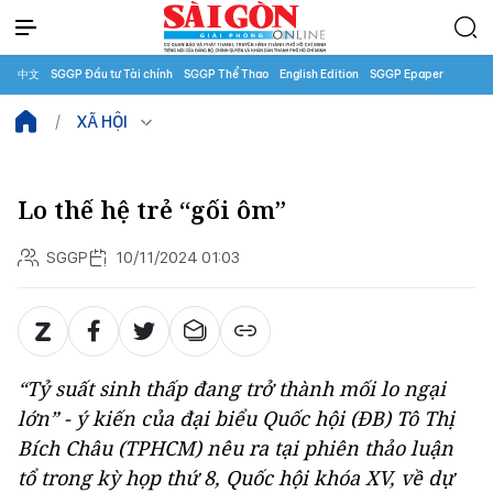
中文
SGGP Đầu tư Tài chính
SGGP Thể Thao
English Edition
SGGP Epaper
XÃ HỘI
Lo thế hệ trẻ “gối ôm”
SGGP
10/11/2024 01:03
“Tỷ suất sinh thấp đang trở thành mối lo ngại
lớn” - ý kiến của đại biểu Quốc hội (ĐB) Tô Thị
Bích Châu (TPHCM) nêu ra tại phiên thảo luận
tổ trong kỳ họp thứ 8, Quốc hội khóa XV, về dự