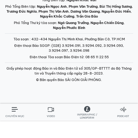
Phó Tổng Biên tập:
Nguyễn Ngọc Anh
,
Phạm Văn Trường
,
Bùi Thị Hồng Sương
,
Trương Đức Nghĩa
,
Phạm Thị Vân Anh
,
Dương Văn Quang
,
Nguyễn Đức Hiển
,
Nguyễn Khắc Cường
,
Trần Gia Bảo
Phó Tổng Thư ký tòa soạn:
Ngô Quang Trưởng
,
Nguyễn Chiến Dũng
,
Nguyễn Phước Bình
Tòa soạn
: 432-434 Nguyễn Thị Minh Khai, Phường Bàn Cờ, TP.HCM
Điện thoại Báo SGGP
: (028) 3.9294.091, 3.9294.092, 3.9294.093,
3.9294.097, 3.9294.098
Điện thoại Tòa soạn Báo Điện tử
: 08 65 11 22 55
Giấy phép hoạt động Báo in và Báo Điện tử số 305/GP-BTTTT do Bộ Thông
tin và Truyền thông cấp ngày 28-8-2023.
© Bản quyền Báo SÀI GÒN GIẢI PHÓNG.
INFOGRAPHIC /
CHUYÊN MỤC
VIDEO
PODCAST
LONGFORM