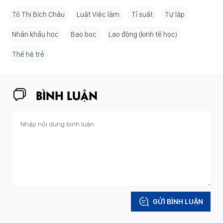
Tô Thị Bích Châu
Luật Việc làm
Tỉ suất
Tự lập
Nhân khẩu học
Bao bọc
Lao động (kinh tế học)
Thế hệ trẻ
BÌNH LUẬN
GỬI BÌNH LUẬN