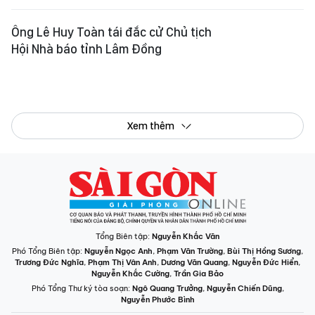
Phó Tổng Biên tập:
Nguyễn Ngọc Anh
,
Phạm Văn Trường
,
Bùi Thị Hồng Sương
,
Trương Đức Nghĩa
,
Phạm Thị Vân Anh
,
Dương Văn Quang
,
Nguyễn Đức Hiển
,
Nguyễn Khắc Cường
,
Trần Gia Bảo
Phó Tổng Thư ký tòa soạn:
Ngô Quang Trưởng
,
Nguyễn Chiến Dũng
,
Nguyễn Phước Bình
Tòa soạn
: 432-434 Nguyễn Thị Minh Khai, Phường Bàn Cờ, TP.HCM
Điện thoại Báo SGGP
: (028) 3.9294.091, 3.9294.092, 3.9294.093,
3.9294.097, 3.9294.098
Điện thoại Tòa soạn Báo Điện tử
: 08 65 11 22 55
Giấy phép hoạt động Báo in và Báo Điện tử số 305/GP-BTTTT do Bộ Thông
tin và Truyền thông cấp ngày 28-8-2023.
© Bản quyền Báo SÀI GÒN GIẢI PHÓNG.
INFOGRAPHIC /
CHUYÊN MỤC
VIDEO
PODCAST
LONGFORM