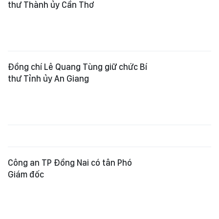
Công an TP Đồng Nai có tân Phó
Giám đốc
Đà Nẵng điều động, bổ nhiệm nhiều
cán bộ chủ chốt
Thủ tướng trao quyết định giao
Quyền Bộ trưởng Bộ Nội vụ và bổ
nhiệm Thứ trưởng Thường trực Bộ
Dân tộc và Tôn giáo
Ban Thường vụ Thành ủy TPHCM