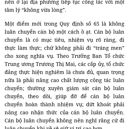
nên ở lại địa phương tiếp tục công tác với một
tâm lý “không vừa lòng”.
Một điểm mới trong Quy định số 65 là không
luân chuyển cán bộ một cách ồ ạt. Cán bộ luân
chuyển là có mục tiêu, nhiệm vụ rõ ràng, đi
thực làm thực; chứ không phải đi “tráng men”
cho xong nghĩa vụ. Theo Trưởng Ban Tổ chức
Trung ương Trương Thị Mai, các cấp ủy, tổ chức
đảng thực hiện nghiêm là chưa đủ, quan trọng
nữa là phải nâng cao chất lượng công tác luân
chuyển; thường xuyên giám sát cán bộ luân
chuyển, theo dõi, giúp đỡ để cán bộ luân
chuyển hoàn thành nhiệm vụ; dứt khoát phải
nâng cao nhận thức của cán bộ luân chuyển.
Cán bộ luân chuyển không nên nghĩ rằng cứ đi
luân chuyển khi về sẽ giữ vị trí cao hơn.