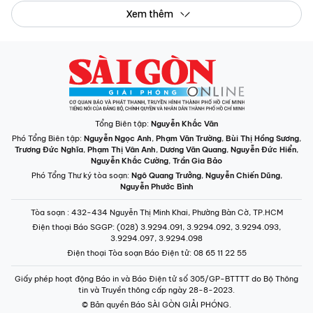
Xem thêm
Tổng Biên tập:
Nguyễn Khắc Văn
Phó Tổng Biên tập:
Nguyễn Ngọc Anh
,
Phạm Văn Trường
,
Bùi Thị Hồng Sương
,
Trương Đức Nghĩa
,
Phạm Thị Vân Anh
,
Dương Văn Quang
,
Nguyễn Đức Hiển
,
Nguyễn Khắc Cường
,
Trần Gia Bảo
Phó Tổng Thư ký tòa soạn:
Ngô Quang Trưởng
,
Nguyễn Chiến Dũng
,
Nguyễn Phước Bình
Tòa soạn
: 432-434 Nguyễn Thị Minh Khai, Phường Bàn Cờ, TP.HCM
Điện thoại Báo SGGP
: (028) 3.9294.091, 3.9294.092, 3.9294.093,
3.9294.097, 3.9294.098
Điện thoại Tòa soạn Báo Điện tử
: 08 65 11 22 55
Giấy phép hoạt động Báo in và Báo Điện tử số 305/GP-BTTTT do Bộ Thông
tin và Truyền thông cấp ngày 28-8-2023.
© Bản quyền Báo SÀI GÒN GIẢI PHÓNG.