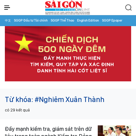
中文
SGGP Đầu tư Tài chính
SGGP Thể Thao
English Edition
SGGP Epaper
Từ khóa:
#Nghiêm Xuân Thành
có
29
kết quả
Đẩy mạnh kiểm tra, giám sát trên dữ