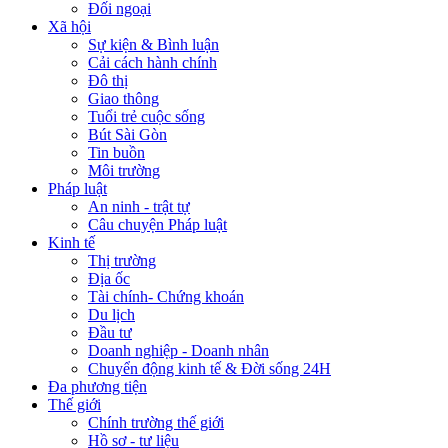
Đối ngoại
Xã hội
Sự kiện & Bình luận
Cải cách hành chính
Đô thị
Giao thông
Tuổi trẻ cuộc sống
Bút Sài Gòn
Tin buồn
Môi trường
Pháp luật
An ninh - trật tự
Câu chuyện Pháp luật
Kinh tế
Thị trường
Địa ốc
Tài chính- Chứng khoán
Du lịch
Đầu tư
Doanh nghiệp - Doanh nhân
Chuyển động kinh tế & Đời sống 24H
Đa phương tiện
Thế giới
Chính trường thế giới
Hồ sơ - tư liệu