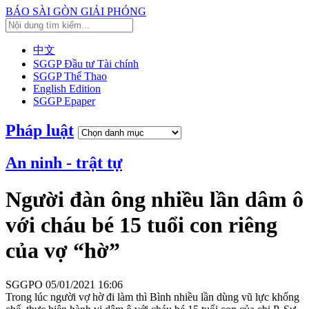
BÁO SÀI GÒN GIẢI PHÓNG
中文
SGGP Đầu tư Tài chính
SGGP Thể Thao
English Edition
SGGP Epaper
Pháp luật
An ninh - trật tự
Người đàn ông nhiều lần dâm ô
với cháu bé 15 tuổi con riêng
của vợ “hờ”
SGGPO
05/01/2021 16:06
Trong lúc người vợ hờ đi làm thì Bình nhiều lần dùng vũ lực khống