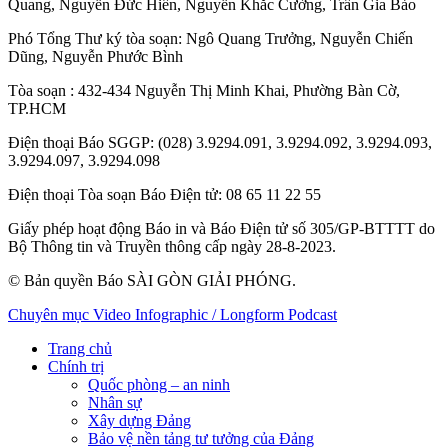
Quang
,
Nguyễn Đức Hiển
,
Nguyễn Khắc Cường
,
Trần Gia Bảo
Phó Tổng Thư ký tòa soạn:
Ngô Quang Trưởng
,
Nguyễn Chiến
Dũng
,
Nguyễn Phước Bình
Tòa soạn
: 432-434 Nguyễn Thị Minh Khai, Phường Bàn Cờ,
TP.HCM
Điện thoại Báo SGGP
: (028) 3.9294.091, 3.9294.092, 3.9294.093,
3.9294.097, 3.9294.098
Điện thoại Tòa soạn Báo Điện tử
: 08 65 11 22 55
Giấy phép hoạt động Báo in và Báo Điện tử số 305/GP-BTTTT do
Bộ Thông tin và Truyền thông cấp ngày 28-8-2023.
© Bản quyền Báo SÀI GÒN GIẢI PHÓNG.
Chuyên mục
Video
Infographic / Longform
Podcast
Trang chủ
Chính trị
Quốc phòng – an ninh
Nhân sự
Xây dựng Đảng
Bảo vệ nền tảng tư tưởng của Đảng