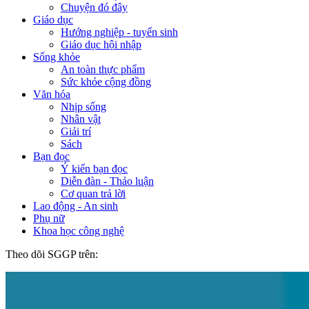
Chuyện đó đây
Giáo dục
Hướng nghiệp - tuyển sinh
Giáo dục hội nhập
Sống khỏe
An toàn thực phẩm
Sức khỏe cộng đồng
Văn hóa
Nhịp sống
Nhân vật
Giải trí
Sách
Bạn đọc
Ý kiến bạn đọc
Diễn đàn - Thảo luận
Cơ quan trả lời
Lao động - An sinh
Phụ nữ
Khoa học công nghệ
Theo dõi SGGP trên: