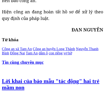
nên báo công an.
Hiện công an đang hoàn tất hồ sơ để xử lý theo
quy định của pháp luật.
ĐAN NGUYÊN
Từ khóa
Công an xã Tam An
Công an huyện Long Thành
Nguyễn Thanh
Bình
Đồng Nai
Tam An
dâm ô
con riêng
vợ hờ
Tin cùng chuyên mục
Lời khai của bảo mẫu "tác động" hai trẻ
mầm non