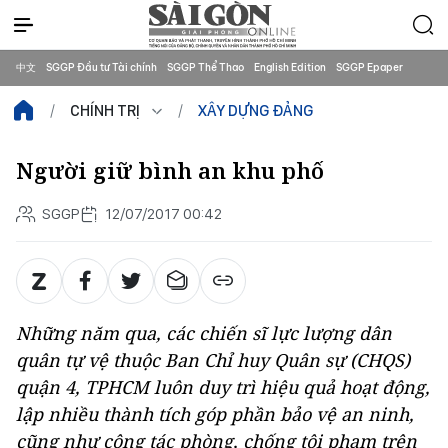
中文
SGGP Đầu tư Tài chính
SGGP Thể Thao
English Edition
SGGP Epaper
CHÍNH TRỊ
XÂY DỰNG ĐẢNG
Người giữ bình an khu phố
SGGP
12/07/2017 00:42
Những năm qua, các chiến sĩ lực lượng dân
quân tự vệ thuộc Ban Chỉ huy Quân sự (CHQS)
quận 4, TPHCM luôn duy trì hiệu quả hoạt động,
lập nhiều thành tích góp phần bảo vệ an ninh,
cũng như công tác phòng, chống tội phạm trên