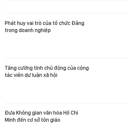
Tăng cường tính chủ động của cộng
tác viên dư luận xã hội
Đưa Không gian văn hóa Hồ Chí
Minh đến cơ sở tôn giáo
Đổi mới công tác tuyên giáo, dân
vận phải chủ động tham gia vào xây
dựng thể chế
Thảo luận giải pháp nâng cao hiệu
quả công tác tuyên giáo, dân vận