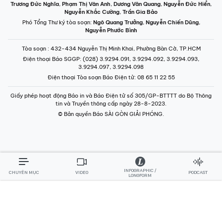
INFOGRAPHIC /
CHUYÊN MỤC
VIDEO
PODCAST
LONGFORM