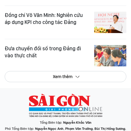
Tổng Biên tập:
Nguyễn Khắc Văn
Phó Tổng Biên tập:
Nguyễn Ngọc Anh
,
Phạm Văn Trường
,
Bùi Thị Hồng Sương
,
Trương Đức Nghĩa
,
Phạm Thị Vân Anh
,
Dương Văn Quang
,
Nguyễn Đức Hiển
,
Nguyễn Khắc Cường
,
Trần Gia Bảo
Phó Tổng Thư ký tòa soạn:
Ngô Quang Trưởng
,
Nguyễn Chiến Dũng
,
Nguyễn Phước Bình
Tòa soạn
: 432-434 Nguyễn Thị Minh Khai, Phường Bàn Cờ, TP.HCM
Điện thoại Báo SGGP
: (028) 3.9294.091, 3.9294.092, 3.9294.093,
3.9294.097, 3.9294.098
Điện thoại Tòa soạn Báo Điện tử
: 08 65 11 22 55
Giấy phép hoạt động Báo in và Báo Điện tử số 305/GP-BTTTT do Bộ Thông
tin và Truyền thông cấp ngày 28-8-2023.
© Bản quyền Báo SÀI GÒN GIẢI PHÓNG.