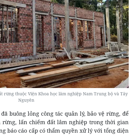
ất rừng thuộc Viện Khoa học lâm nghiệp Nam Trung bộ và Tây
Nguyên
ã buông lỏng công tác quản lý, bảo vệ rừng, để
á rừng, lấn chiếm đất lâm nghiệp trong thời gian
ng báo cáo cấp có thẩm quyền xử lý với tổng diện