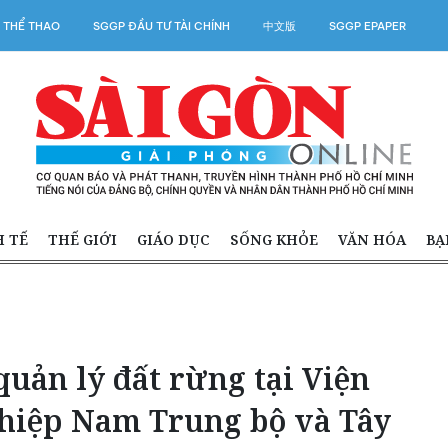
 THỂ THAO
SGGP ĐẦU TƯ TÀI CHÍNH
中文版
SGGP EPAPER
H TẾ
THẾ GIỚI
GIÁO DỤC
SỐNG KHỎE
VĂN HÓA
BẠ
uản lý đất rừng tại Viện
hiệp Nam Trung bộ và Tây