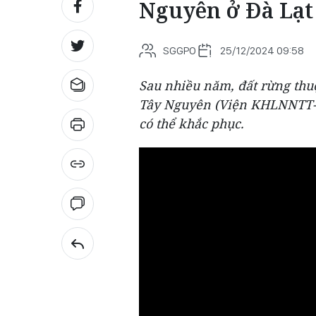
Nguyên ở Đà Lạt
SGGPO
25/12/2024 09:58
Sau nhiều năm, đất rừng th
Tây Nguyên (Viện KHLNNTT-TN)
có thể khắc phục.