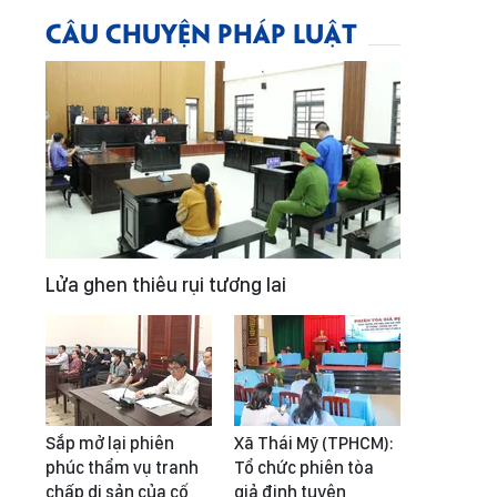
CÂU CHUYỆN PHÁP LUẬT
Lửa ghen thiêu rụi tương lai
Sắp mở lại phiên
Xã Thái Mỹ (TPHCM):
phúc thẩm vụ tranh
Tổ chức phiên tòa
chấp di sản của cố
giả định tuyên