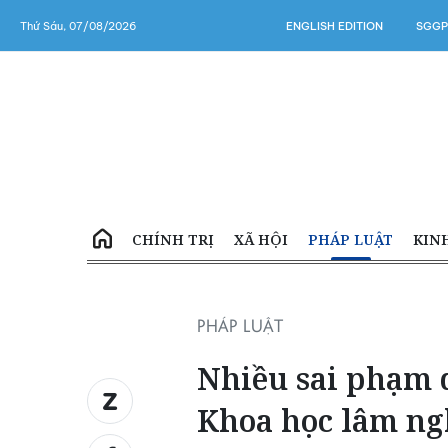
Thứ Sáu, 07/08/2026
ENGLISH EDITION
SGGP
CHÍNH TRỊ
XÃ HỘI
PHÁP LUẬT
KIN
PHÁP LUẬT
Nhiều sai phạm q
Khoa học lâm ng