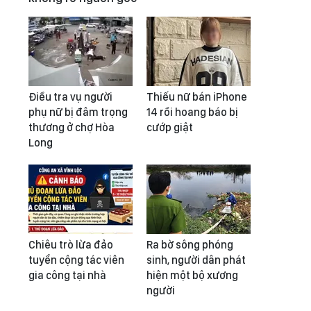
Điều tra vụ người
Thiếu nữ bán iPhone
phụ nữ bị đâm trọng
14 rồi hoang báo bị
thương ở chợ Hòa
cướp giật
Long
Chiêu trò lừa đảo
Ra bờ sông phóng
tuyển cộng tác viên
sinh, người dân phát
gia công tại nhà
hiện một bộ xương
người