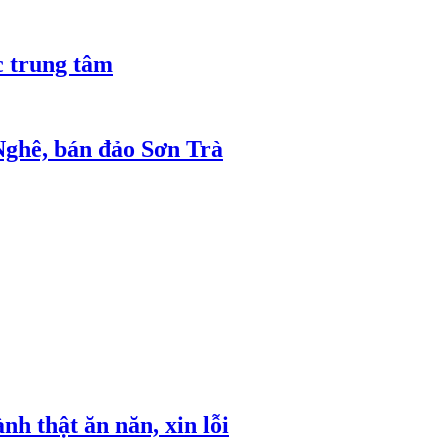
 trung tâm
 Nghê, bán đảo Sơn Trà
h thật ăn năn, xin lỗi