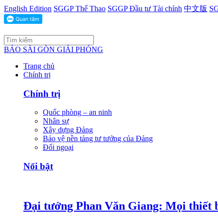
English Edition
SGGP Thể Thao
SGGP Đầu tư Tài chính
中文版
SG
BÁO SÀI GÒN GIẢI PHÓNG
Trang chủ
Chính trị
Chính trị
Quốc phòng – an ninh
Nhân sự
Xây dựng Đảng
Bảo vệ nền tảng tư tưởng của Đảng
Đối ngoại
Nổi bật
Đại tướng Phan Văn Giang: Mọi thiết b