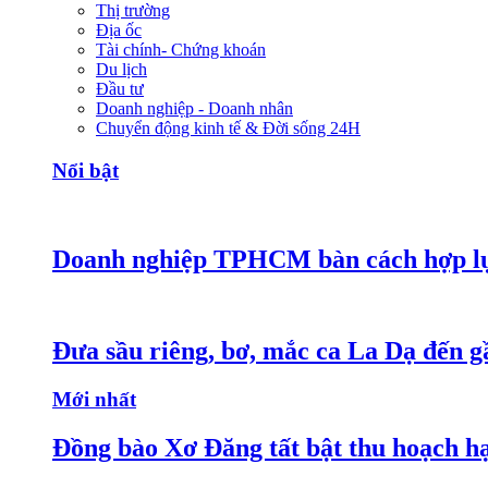
Thị trường
Địa ốc
Tài chính- Chứng khoán
Du lịch
Đầu tư
Doanh nghiệp - Doanh nhân
Chuyển động kinh tế & Đời sống 24H
Nổi bật
Doanh nghiệp TPHCM bàn cách hợp lực
Đưa sầu riêng, bơ, mắc ca La Dạ đến g
Mới nhất
Đồng bào Xơ Đăng tất bật thu hoạch h