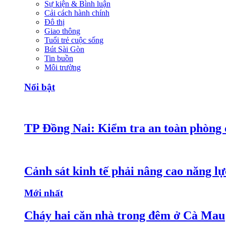
Sự kiện & Bình luận
Cải cách hành chính
Đô thị
Giao thông
Tuổi trẻ cuộc sống
Bút Sài Gòn
Tin buồn
Môi trường
Nổi bật
TP Đồng Nai: Kiểm tra an toàn phòng c
Cảnh sát kinh tế phải nâng cao năng lực
Mới nhất
Cháy hai căn nhà trong đêm ở Cà Mau