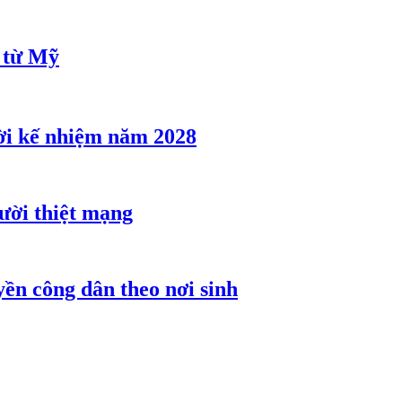
u từ Mỹ
ời kế nhiệm năm 2028
gười thiệt mạng
ền công dân theo nơi sinh