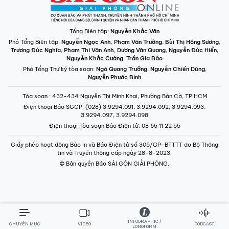
Tổng Biên tập:
Nguyễn Khắc Văn
Phó Tổng Biên tập:
Nguyễn Ngọc Anh
,
Phạm Văn Trường
,
Bùi Thị Hồng Sương
,
Trương Đức Nghĩa
,
Phạm Thị Vân Anh
,
Dương Văn Quang
,
Nguyễn Đức Hiển
,
Nguyễn Khắc Cường
,
Trần Gia Bảo
Phó Tổng Thư ký tòa soạn:
Ngô Quang Trưởng
,
Nguyễn Chiến Dũng
,
Nguyễn Phước Bình
Tòa soạn
: 432-434 Nguyễn Thị Minh Khai, Phường Bàn Cờ, TP.HCM
Điện thoại Báo SGGP
: (028) 3.9294.091, 3.9294.092, 3.9294.093,
3.9294.097, 3.9294.098
Điện thoại Tòa soạn Báo Điện tử
: 08 65 11 22 55
Giấy phép hoạt động Báo in và Báo Điện tử số 305/GP-BTTTT do Bộ Thông
tin và Truyền thông cấp ngày 28-8-2023.
© Bản quyền Báo SÀI GÒN GIẢI PHÓNG.
INFOGRAPHIC /
CHUYÊN MỤC
VIDEO
PODCAST
LONGFORM