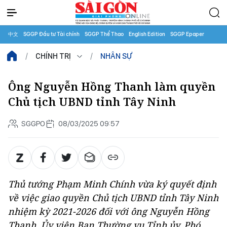
中文
SGGP Đầu tư Tài chính
SGGP Thể Thao
English Edition
SGGP Epaper
CHÍNH TRỊ
NHÂN SỰ
Ông Nguyễn Hồng Thanh làm quyền
Chủ tịch UBND tỉnh Tây Ninh
SGGPO
08/03/2025 09:57
Thủ tướng Phạm Minh Chính vừa ký quyết định
về việc giao quyền Chủ tịch UBND tỉnh Tây Ninh
nhiệm kỳ 2021-2026 đối với ông Nguyễn Hồng
Thanh, Ủy viên Ban Thường vụ Tỉnh ủy, Phó