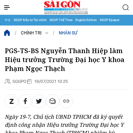
中文
SGGP Đầu tư Tài chính
SGGP Thể Thao
English Edition
SGGP Epaper
CHÍNH TRỊ
NHÂN SỰ
PGS-TS-BS Nguyễn Thanh Hiệp làm
Hiệu trưởng Trường Đại học Y khoa
Phạm Ngọc Thạch
SGGPO
19/07/2021 10:25
Ngày 19-7, Chủ tịch UBND TPHCM đã ký quyết
định công nhận Hiệu trưởng Trường Đại học Y
khoa Phạm Ngọc Thạch (TPHCM) nhiệm kỳ