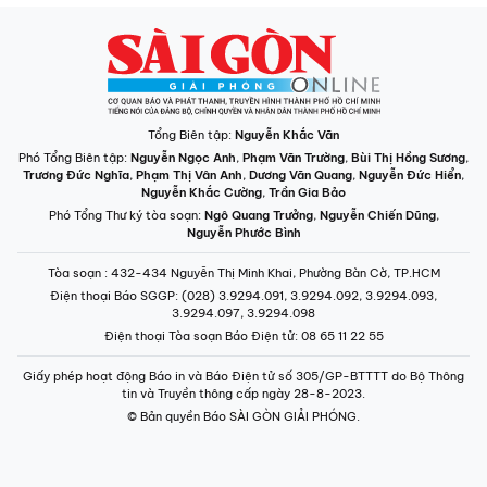
Tổng Biên tập:
Nguyễn Khắc Văn
Phó Tổng Biên tập:
Nguyễn Ngọc Anh
,
Phạm Văn Trường
,
Bùi Thị Hồng Sương
,
Trương Đức Nghĩa
,
Phạm Thị Vân Anh
,
Dương Văn Quang
,
Nguyễn Đức Hiển
,
Nguyễn Khắc Cường
,
Trần Gia Bảo
Phó Tổng Thư ký tòa soạn:
Ngô Quang Trưởng
,
Nguyễn Chiến Dũng
,
Nguyễn Phước Bình
Tòa soạn
: 432-434 Nguyễn Thị Minh Khai, Phường Bàn Cờ, TP.HCM
Điện thoại Báo SGGP
: (028) 3.9294.091, 3.9294.092, 3.9294.093,
3.9294.097, 3.9294.098
Điện thoại Tòa soạn Báo Điện tử
: 08 65 11 22 55
Giấy phép hoạt động Báo in và Báo Điện tử số 305/GP-BTTTT do Bộ Thông
tin và Truyền thông cấp ngày 28-8-2023.
© Bản quyền Báo SÀI GÒN GIẢI PHÓNG.