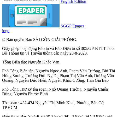
English Edition
SGGP Epaper
logo
© Bản quyền Báo SÀI GÒN GIẢI PHÓNG.
Giấy phép hoạt động Báo in và Báo Điện tử số 305/GP-BTTTT do
Bộ Thông tin và Truyền thông cấp ngày 28-8-2023.
Tổng Biên tập:
Nguyễn Khắc Văn
Phó Tổng Biên tập:
Nguyễn Ngọc Anh
,
Phạm Văn Trường
,
Bùi Thị
Hồng Sương
,
Trương Đức Nghĩa
,
Phạm Thị Vân Anh
,
Dương Văn
Quang
,
Nguyễn Đức Hiển
,
Nguyễn Khắc Cường
,
Trần Gia Bảo
Phó Tổng Thư ký tòa soạn:
Ngô Quang Trưởng
,
Nguyễn Chiến
Dũng
,
Nguyễn Phước Bình
Tòa soạn : 432-434 Nguyễn Thị Minh Khai, Phường Bàn Cờ,
TP.HCM
Điện thoại Báo SGGP: (028) 3.9294.091, 3.9294.092, 3.9294.093,