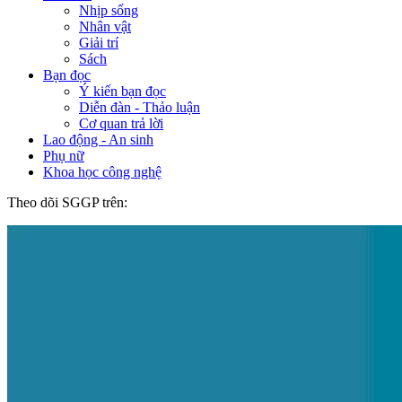
Nhịp sống
Nhân vật
Giải trí
Sách
Bạn đọc
Ý kiến bạn đọc
Diễn đàn - Thảo luận
Cơ quan trả lời
Lao động - An sinh
Phụ nữ
Khoa học công nghệ
Theo dõi SGGP trên: