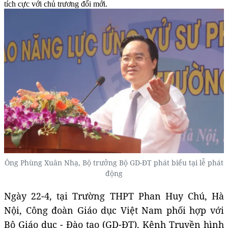
tích cực với chủ trương đổi mới.
Ông Phùng Xuân Nhạ, Bộ trưởng Bộ GD-ĐT phát biểu tại lễ phát
động
Ngày 22-4, tại Trường THPT Phan Huy Chú, Hà
Nội, Công đoàn Giáo dục Việt Nam phối hợp với
Bộ Giáo dục - Đào tạo (GD-ĐT), Kênh Truyền hình