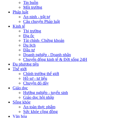
Tin buồn
Môi trường
Pháp luật
An ninh - trật tự
Câu chuyện Pháp luật
Kinh tế
Thị trường
Địa ốc
Tài chính- Chứng khoán
Du lịch
Đầu tư
Doanh nghiệp - Doanh nhân
Chuyển động kinh tế & Đời sống 24H
Đa phương tiện
Thế giới
Chính trường thế giới
Hồ sơ - tư liệu
Chuyện đó đây
Giáo dục
Hướng nghiệp - tuyển sinh
Giáo dục hội nhập
Sống khỏe
An toàn thực phẩm
Sức khỏe cộng đồng
Văn hóa