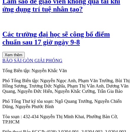
Làm sao để giáo viên không quá tải khi
ứng dụng trí tuệ nhân tạo?
Các trường đại học sẽ công bố điểm
chuẩn sau 17 giờ ngày 9-8
Xem thêm
BÁO SÀI GÒN GIẢI PHÓNG
Tổng Biên tập:
Nguyễn Khắc Văn
Phó Tổng Biên tập:
Nguyễn Ngọc Anh
,
Phạm Văn Trường
,
Bùi Thị
Hồng Sương
,
Trương Đức Nghĩa
,
Phạm Thị Vân Anh
,
Dương Văn
Quang
,
Nguyễn Đức Hiển
,
Nguyễn Khắc Cường
,
Trần Gia Bảo
Phó Tổng Thư ký tòa soạn:
Ngô Quang Trưởng
,
Nguyễn Chiến
Dũng
,
Nguyễn Phước Bình
Tòa soạn
: 432-434 Nguyễn Thị Minh Khai, Phường Bàn Cờ,
TP.HCM
Điện thoại Báo SGGP
: (028) 3.9294.091, 3.9294.092, 3.9294.093,