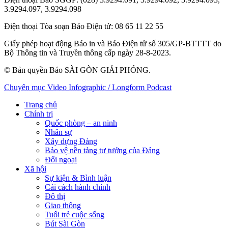
3.9294.097, 3.9294.098
Điện thoại Tòa soạn Báo Điện tử
: 08 65 11 22 55
Giấy phép hoạt động Báo in và Báo Điện tử số 305/GP-BTTTT do
Bộ Thông tin và Truyền thông cấp ngày 28-8-2023.
© Bản quyền Báo SÀI GÒN GIẢI PHÓNG.
Chuyên mục
Video
Infographic / Longform
Podcast
Trang chủ
Chính trị
Quốc phòng – an ninh
Nhân sự
Xây dựng Đảng
Bảo vệ nền tảng tư tưởng của Đảng
Đối ngoại
Xã hội
Sự kiện & Bình luận
Cải cách hành chính
Đô thị
Giao thông
Tuổi trẻ cuộc sống
Bút Sài Gòn