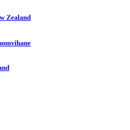
ew Zealand
Phomvihane
and