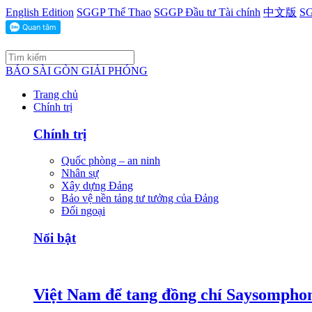
English Edition
SGGP Thể Thao
SGGP Đầu tư Tài chính
中文版
SG
BÁO SÀI GÒN GIẢI PHÓNG
Trang chủ
Chính trị
Chính trị
Quốc phòng – an ninh
Nhân sự
Xây dựng Đảng
Bảo vệ nền tảng tư tưởng của Đảng
Đối ngoại
Nổi bật
Việt Nam để tang đồng chí Saysomphon