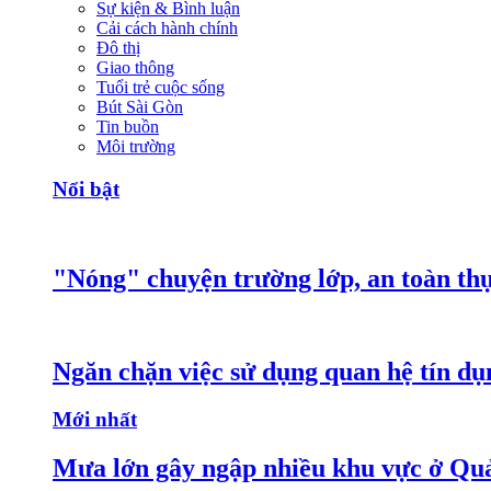
Sự kiện & Bình luận
Cải cách hành chính
Đô thị
Giao thông
Tuổi trẻ cuộc sống
Bút Sài Gòn
Tin buồn
Môi trường
Nổi bật
"Nóng" chuyện trường lớp, an toàn t
Ngăn chặn việc sử dụng quan hệ tín dụ
Mới nhất
Mưa lớn gây ngập nhiều khu vực ở Qu