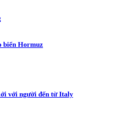
g
eo biển Hormuz
i với người đến từ Italy