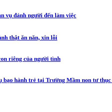
an vụ đánh người đến làm việc
h thật ăn năn, xin lỗi
on riêng của người tình
 bạo hành trẻ tại Trường Mầm non tư thục