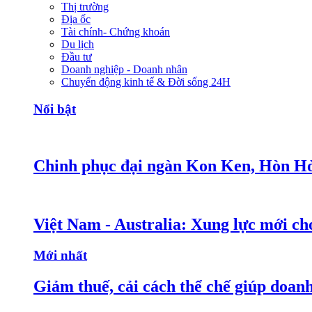
Thị trường
Địa ốc
Tài chính- Chứng khoán
Du lịch
Đầu tư
Doanh nghiệp - Doanh nhân
Chuyển động kinh tế & Đời sống 24H
Nổi bật
Chinh phục đại ngàn Kon Ken, Hòn Hỏ
Việt Nam - Australia: Xung lực mới c
Mới nhất
Giảm thuế, cải cách thể chế giúp doanh