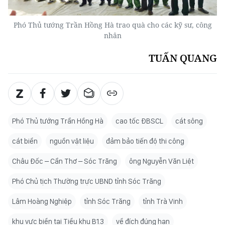
Phó Thủ tướng Trần Hồng Hà trao quà cho các kỹ sư, công
nhân
TUẤN QUANG
Phó Thủ tướng Trần Hồng Hà
cao tốc ĐBSCL
cát sông
cát biển
nguồn vật liệu
đảm bảo tiến độ thi công
Châu Đốc – Cần Thơ – Sóc Trăng
ông Nguyễn Văn Liệt
Phó Chủ tịch Thường trực UBND tỉnh Sóc Trăng
Lâm Hoàng Nghiệp
tỉnh Sóc Trăng
tỉnh Trà Vinh
khu vực biển tại Tiểu khu B1.3
về đích đúng hạn