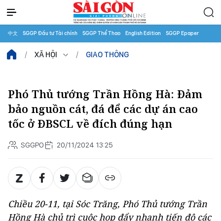
中文
SGGP Đầu tư Tài chính
SGGP Thể Thao
English Edition
SGGP Epaper
XÃ HỘI
GIAO THÔNG
Phó Thủ tướng Trần Hồng Hà: Đảm
bảo nguồn cát, đá để các dự án cao
tốc ở ĐBSCL về đích đúng hạn
SGGPO
20/11/2024 13:25
Chiều 20-11, tại Sóc Trăng, Phó Thủ tướng Trần
Hồng Hà chủ trì cuộc họp đẩy nhanh tiến độ các