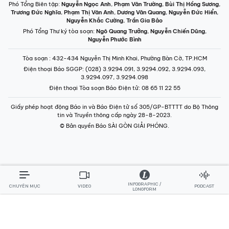
Phó Tổng Biên tập:
Nguyễn Ngọc Anh
,
Phạm Văn Trường
,
Bùi Thị Hồng Sương
,
Trương Đức Nghĩa
,
Phạm Thị Vân Anh
,
Dương Văn Quang
,
Nguyễn Đức Hiển
,
Nguyễn Khắc Cường
,
Trần Gia Bảo
Phó Tổng Thư ký tòa soạn:
Ngô Quang Trưởng
,
Nguyễn Chiến Dũng
,
Nguyễn Phước Bình
Tòa soạn
: 432-434 Nguyễn Thị Minh Khai, Phường Bàn Cờ, TP.HCM
Điện thoại Báo SGGP
: (028) 3.9294.091, 3.9294.092, 3.9294.093,
3.9294.097, 3.9294.098
Điện thoại Tòa soạn Báo Điện tử
: 08 65 11 22 55
Giấy phép hoạt động Báo in và Báo Điện tử số 305/GP-BTTTT do Bộ Thông
tin và Truyền thông cấp ngày 28-8-2023.
© Bản quyền Báo SÀI GÒN GIẢI PHÓNG.
INFOGRAPHIC /
CHUYÊN MỤC
VIDEO
PODCAST
LONGFORM