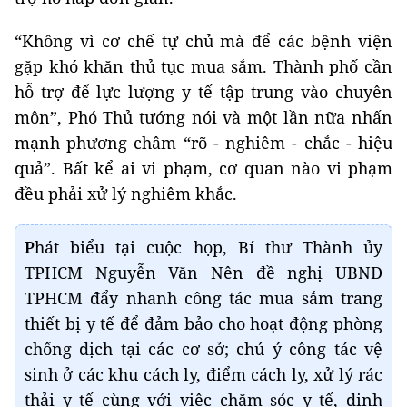
“Không vì cơ chế tự chủ mà để các bệnh viện
gặp khó khăn thủ tục mua sắm. Thành phố cần
hỗ trợ để lực lượng y tế tập trung vào chuyên
môn”, Phó Thủ tướng nói và một lần nữa nhấn
mạnh phương châm “rõ - nghiêm - chắc - hiệu
quả”. Bất kể ai vi phạm, cơ quan nào vi phạm
đều phải xử lý nghiêm khắc.
P
hát biểu tại cuộc họp, Bí thư Thành ủy
TPHCM Nguyễn Văn Nên đề nghị UBND
TPHCM đẩy nhanh công tác mua sắm trang
thiết bị y tế để đảm bảo cho hoạt động phòng
chống dịch tại các cơ sở; chú ý công tác vệ
sinh ở các khu cách ly, điểm cách ly, xử lý rác
thải y tế cùng với việc chăm sóc y tế, dinh