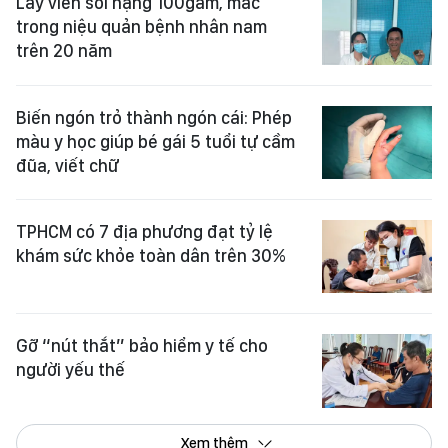
Lấy viên sỏi nặng 100gam, mắc
trong niệu quản bệnh nhân nam
trên 20 năm
Biến ngón trỏ thành ngón cái: Phép
màu y học giúp bé gái 5 tuổi tự cầm
đũa, viết chữ
TPHCM có 7 địa phương đạt tỷ lệ
khám sức khỏe toàn dân trên 30%
Gỡ “nút thắt” bảo hiểm y tế cho
người yếu thế
Xem thêm