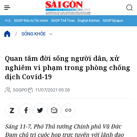
中文
SGGP Đầu tư Tài chính
SGGP Thể Thao
English Edition
SGGP Epaper
SỐNG KHỎE
Quan tâm đời sống người dân, xử
nghiêm vi phạm trong phòng chống
dịch Covid-19
SGGPO
11/07/2021 05:26
Sáng 11-7, Phó Thủ tướng Chính phủ Vũ Đức
Đam chủ trì cuộc họp trực tuyến với lãnh đạo