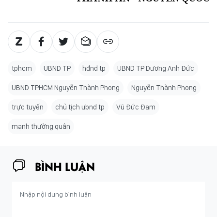
tphcm
UBND TP
hđnd tp
UBND TP Dương Anh Đức
UBND TPHCM Nguyễn Thành Phong
Nguyễn Thành Phong
trực tuyến
chủ tịch ubnd tp
Vũ Đức Đam
mạnh thường quân
BÌNH LUẬN