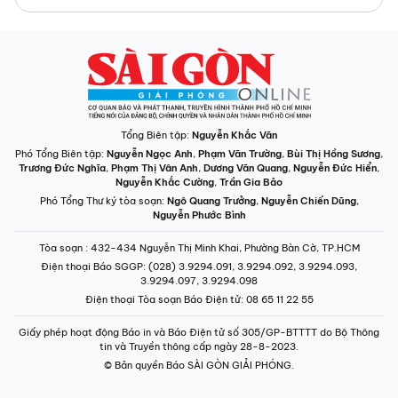
Tổng Biên tập:
Nguyễn Khắc Văn
Phó Tổng Biên tập:
Nguyễn Ngọc Anh
,
Phạm Văn Trường
,
Bùi Thị Hồng Sương
,
Trương Đức Nghĩa
,
Phạm Thị Vân Anh
,
Dương Văn Quang
,
Nguyễn Đức Hiển
,
Nguyễn Khắc Cường
,
Trần Gia Bảo
Phó Tổng Thư ký tòa soạn:
Ngô Quang Trưởng
,
Nguyễn Chiến Dũng
,
Nguyễn Phước Bình
Tòa soạn
: 432-434 Nguyễn Thị Minh Khai, Phường Bàn Cờ, TP.HCM
Điện thoại Báo SGGP
: (028) 3.9294.091, 3.9294.092, 3.9294.093,
3.9294.097, 3.9294.098
Điện thoại Tòa soạn Báo Điện tử
: 08 65 11 22 55
Giấy phép hoạt động Báo in và Báo Điện tử số 305/GP-BTTTT do Bộ Thông
tin và Truyền thông cấp ngày 28-8-2023.
© Bản quyền Báo SÀI GÒN GIẢI PHÓNG.