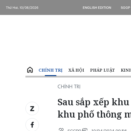
Thứ Hai, 10/08/2026
ENGLISH EDITION
SGGP
CHÍNH TRỊ
XÃ HỘI
PHÁP LUẬT
KIN
CHÍNH TRỊ
Sau sắp xếp khu
khu phố thông 
SGGPO
10/04/2024 09:56