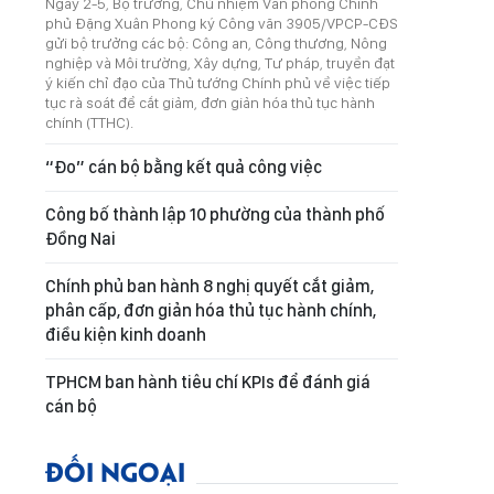
Ngày 2-5, Bộ trưởng, Chủ nhiệm Văn phòng Chính
phủ Đặng Xuân Phong ký Công văn 3905/VPCP-CĐS
gửi bộ trưởng các bộ: Công an, Công thương, Nông
nghiệp và Môi trường, Xây dựng, Tư pháp, truyền đạt
ý kiến chỉ đạo của Thủ tướng Chính phủ về việc tiếp
tục rà soát để cắt giảm, đơn giản hóa thủ tục hành
chính (TTHC).
“Đo” cán bộ bằng kết quả công việc
Công bố thành lập 10 phường của thành phố
Đồng Nai
Chính phủ ban hành 8 nghị quyết cắt giảm,
phân cấp, đơn giản hóa thủ tục hành chính,
điều kiện kinh doanh
TPHCM ban hành tiêu chí KPIs để đánh giá
cán bộ
ĐỐI NGOẠI