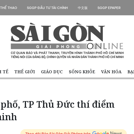
 THỂ THAO
SGGP ĐẦU TƯ TÀI CHÍNH
中文版
SGGP EPAPER
H TẾ
THẾ GIỚI
GIÁO DỤC
SỐNG KHỎE
VĂN HÓA
BẠ
 phố, TP Thủ Đức thí điểm
minh
Theo dõi Báo Sài Gòn Giải Phóng trên