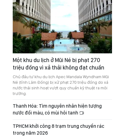
Một khu du lịch ở Mũi Né bị phạt 270
triệu đồng vì xả thải không đạt chuẩn
Chủ đầu tư khu du lịch Apec Mandala Wyndham Mũi
Né (tỉnh Lâm Đồng) bị xử phạt 270 triệu đồng do xả
nước thải sinh hoạt vượt quy chuẩn kỹ thuật ra môi
trường.
Thanh Hóa: Tìm nguyên nhân hiện tượng
nước đổi màu, có mùi hôi tanh
TPHCM khởi công 8 trạm trung chuyển rác
trong năm 2026