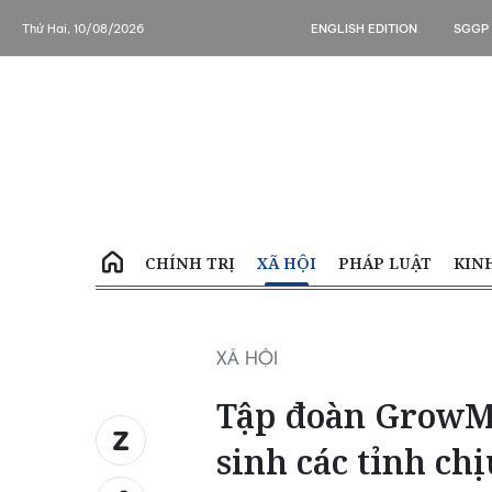
Thứ Hai, 10/08/2026
ENGLISH EDITION
SGGP
CHÍNH TRỊ
XÃ HỘI
PHÁP LUẬT
KIN
XÃ HỘI
Tập đoàn GrowMa
sinh các tỉnh ch