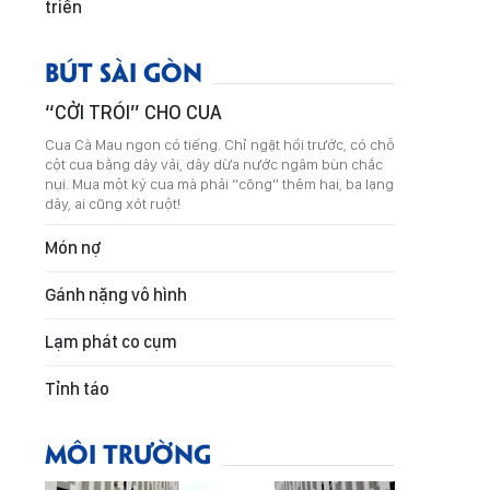
triển
BÚT SÀI GÒN
“CỞI TRÓI” CHO CUA
Cua Cà Mau ngon có tiếng. Chỉ ngặt hồi trước, có chỗ
cột cua bằng dây vải, dây dừa nước ngâm bùn chắc
nụi. Mua một ký cua mà phải “cõng” thêm hai, ba lạng
dây, ai cũng xót ruột!
Món nợ
Gánh nặng vô hình
Lạm phát co cụm
Tỉnh táo
MÔI TRƯỜNG