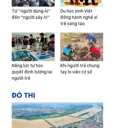
Từ “người dùng AI”
Du học sinh Việt
đến “người xây AI”
đồng hành nghệ sĩ
trẻ sáng tạo
Năng lực tự học
Khi người trẻ chung
quyết định tương lai
tay lo việc cơ sở
người trẻ
ĐÔ THỊ