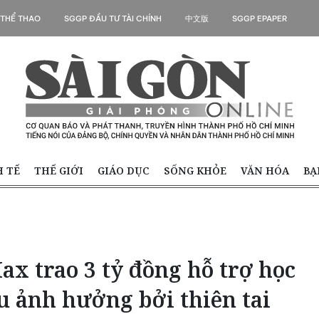
 THỂ THAO
SGGP ĐẦU TƯ TÀI CHÍNH
中文版
SGGP EPAPER
H TẾ
THẾ GIỚI
GIÁO DỤC
SỐNG KHỎE
VĂN HÓA
BẠ
x trao 3 tỷ đồng hỗ trợ học
ịu ảnh hưởng bởi thiên tai