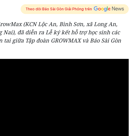
Theo dõi Báo Sài Gòn Giải Phóng trên
n GrowMax (KCN Lộc An, Bình Sơn, xã Long An,
Nai), đã diễn ra Lễ ký kết hỗ trợ học sinh các
ên tai giữa Tập đoàn GROWMAX và Báo Sài Gòn