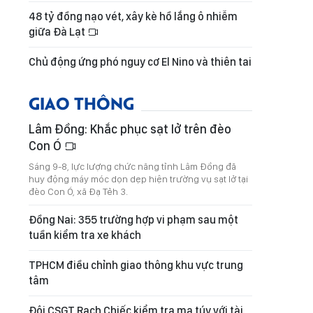
48 tỷ đồng nạo vét, xây kè hồ lắng ô nhiễm
giữa Đà Lạt
Chủ động ứng phó nguy cơ El Nino và thiên tai
GIAO THÔNG
Lâm Đồng: Khắc phục sạt lở trên đèo
Con Ó
Sáng 9-8, lực lượng chức năng tỉnh Lâm Đồng đã
huy động máy móc dọn dẹp hiện trường vụ sạt lở tại
đèo Con Ó, xã Đạ Tẻh 3.
Đồng Nai: 355 trường hợp vi phạm sau một
tuần kiểm tra xe khách
TPHCM điều chỉnh giao thông khu vực trung
tâm
Đội CSGT Rạch Chiếc kiểm tra ma túy với tài