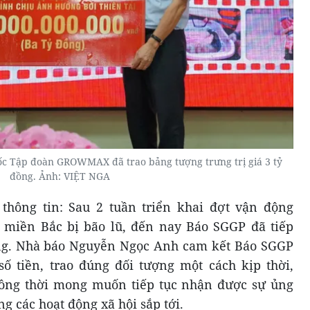
c Tập đoàn GROWMAX đã trao bảng tượng trưng trị giá 3 tỷ
đồng. Ảnh: VIỆT NGA
hông tin: Sau 2 tuần triển khai đợt vận động
miền Bắc bị bão lũ, đến nay Báo SGGP đã tiếp
ng. Nhà báo Nguyễn Ngọc Anh cam kết Báo SGGP
ố tiền, trao đúng đối tượng một cách kịp thời,
ồng thời mong muốn tiếp tục nhận được sự ủng
g các hoạt động xã hội sắp tới.