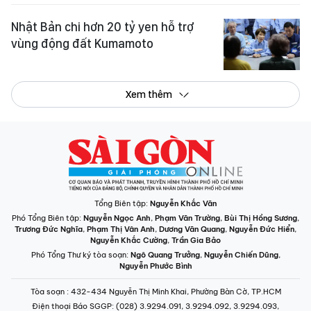
Nhật Bản chi hơn 20 tỷ yen hỗ trợ
vùng động đất Kumamoto
Xem thêm
Tổng Biên tập:
Nguyễn Khắc Văn
Phó Tổng Biên tập:
Nguyễn Ngọc Anh
,
Phạm Văn Trường
,
Bùi Thị Hồng Sương
,
Trương Đức Nghĩa
,
Phạm Thị Vân Anh
,
Dương Văn Quang
,
Nguyễn Đức Hiển
,
Nguyễn Khắc Cường
,
Trần Gia Bảo
Phó Tổng Thư ký tòa soạn:
Ngô Quang Trưởng
,
Nguyễn Chiến Dũng
,
Nguyễn Phước Bình
Tòa soạn
: 432-434 Nguyễn Thị Minh Khai, Phường Bàn Cờ, TP.HCM
Điện thoại Báo SGGP
: (028) 3.9294.091, 3.9294.092, 3.9294.093,