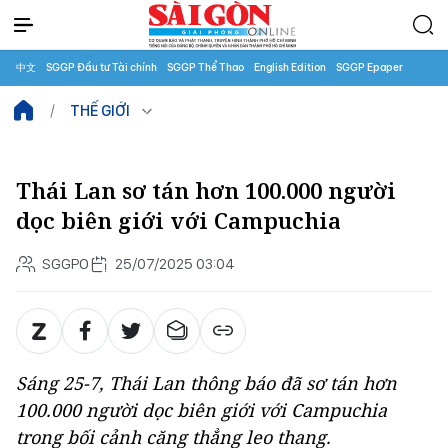
中文
SGGP Đầu tư Tài chính
SGGP Thể Thao
English Edition
SGGP Epaper
THẾ GIỚI
Thái Lan sơ tán hơn 100.000 người
dọc biên giới với Campuchia
SGGPO
25/07/2025 03:04
Sáng 25-7, Thái Lan thông báo đã sơ tán hơn
100.000 người dọc biên giới với Campuchia
trong bối cảnh căng thẳng leo thang.