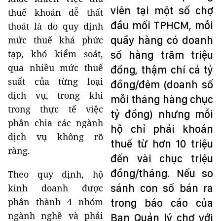
viên tại một số chợ
thuế khoán dễ thất
đầu mối TPHCM, mỗi
thoát là do quy định
quầy hàng có doanh
mức thuế khá phức
tạp, khó kiểm soát,
số hàng trăm triệu
qua nhiều mức thuế
đồng, thậm chí cả tỷ
suất của từng loại
đồng/đêm (doanh số
dịch vụ, trong khi
mỗi tháng hàng chục
trong thực tế việc
tỷ đồng) nhưng mỗi
phân chia các ngành
hộ chỉ phải khoán
dịch vụ không rõ
thuế từ hơn 10 triệu
ràng.
đến vài chục triệu
đồng/tháng. Nếu so
Theo quy định, hộ
sánh con số bán ra
kinh doanh được
phân thành 4 nhóm
trong báo cáo của
ngành nghề và phải
Ban Quản lý chợ với