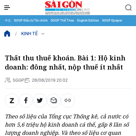
中文
SGGP Đầu tư Tài chính
SGGP Thể Thao
English Edition
SGGP Epaper
KINH TẾ
Thất thu thuế khoán. Bài 1: Hộ kinh
doanh: đông nhất, nộp thuế ít nhất
SGGP
28/08/2019 20:02
Theo số liệu của Tổng cục Thống kê, cả nước có
hơn 5,6 triệu hộ kinh doanh cá thể, gấp 8 lần số
lượng doanh nghiệp. Và theo số liệu cơ quan