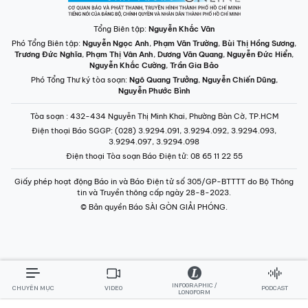
Tổng Biên tập:
Nguyễn Khắc Văn
Phó Tổng Biên tập:
Nguyễn Ngọc Anh
,
Phạm Văn Trường
,
Bùi Thị Hồng Sương
,
Trương Đức Nghĩa
,
Phạm Thị Vân Anh
,
Dương Văn Quang
,
Nguyễn Đức Hiển
,
Nguyễn Khắc Cường
,
Trần Gia Bảo
Phó Tổng Thư ký tòa soạn:
Ngô Quang Trưởng
,
Nguyễn Chiến Dũng
,
Nguyễn Phước Bình
Tòa soạn
: 432-434 Nguyễn Thị Minh Khai, Phường Bàn Cờ, TP.HCM
Điện thoại Báo SGGP
: (028) 3.9294.091, 3.9294.092, 3.9294.093,
3.9294.097, 3.9294.098
Điện thoại Tòa soạn Báo Điện tử
: 08 65 11 22 55
Giấy phép hoạt động Báo in và Báo Điện tử số 305/GP-BTTTT do Bộ Thông
tin và Truyền thông cấp ngày 28-8-2023.
© Bản quyền Báo SÀI GÒN GIẢI PHÓNG.
INFOGRAPHIC /
CHUYÊN MỤC
VIDEO
PODCAST
LONGFORM