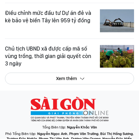
Điều chỉnh mức đầu tư Dự án đê và
kè bảo vệ biển Tây lên 959 tỷ đồng
Chủ tịch UBND xã được cấp mã số
vùng trồng, thời gian giải quyết còn
3 ngày
Xem thêm
Tổng Biên tập:
Nguyễn Khắc Văn
Phó Tổng Biên tập:
Nguyễn Ngọc Anh
,
Phạm Văn Trường
,
Bùi Thị Hồng Sương
,
Trương Đức Nghĩa
,
Phạm Thị Vân Anh
,
Dương Văn Quang
,
Nguyễn Đức Hiển
,