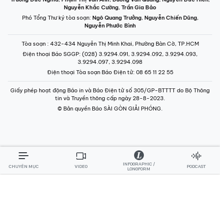
Nguyễn Khắc Cường
,
Trần Gia Bảo
Phó Tổng Thư ký tòa soạn:
Ngô Quang Trưởng
,
Nguyễn Chiến Dũng
,
Nguyễn Phước Bình
Tòa soạn
: 432-434 Nguyễn Thị Minh Khai, Phường Bàn Cờ, TP.HCM
Điện thoại Báo SGGP
: (028) 3.9294.091, 3.9294.092, 3.9294.093,
3.9294.097, 3.9294.098
Điện thoại Tòa soạn Báo Điện tử
: 08 65 11 22 55
Giấy phép hoạt động Báo in và Báo Điện tử số 305/GP-BTTTT do Bộ Thông
tin và Truyền thông cấp ngày 28-8-2023.
© Bản quyền Báo SÀI GÒN GIẢI PHÓNG.
INFOGRAPHIC /
CHUYÊN MỤC
VIDEO
PODCAST
LONGFORM