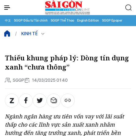
中文
SGGP Đầu tư Tài chính
SGGP Thể Thao
English Edition
SGGP Epaper
KINH TẾ
Thiếu khung pháp lý: Dòng tín dụng
xanh “chưa thông”
SGGP
14/03/2025 01:40
Ngành ngân hàng ưu tiên vốn vay với lãi suất
thấp cho các lĩnh vực sản xuất xanh nhằm
hướng đến tăng trưởng xanh, phát triển bền